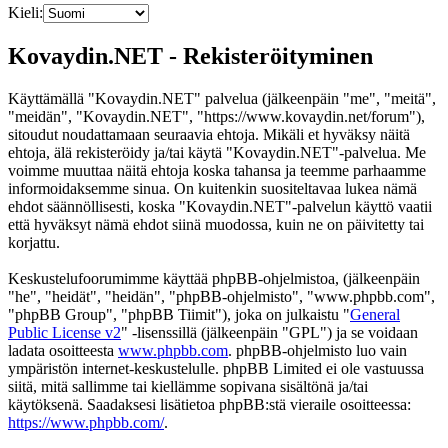
Kieli:
Kovaydin.NET - Rekisteröityminen
Käyttämällä "Kovaydin.NET" palvelua (jälkeenpäin "me", "meitä",
"meidän", "Kovaydin.NET", "https://www.kovaydin.net/forum"),
sitoudut noudattamaan seuraavia ehtoja. Mikäli et hyväksy näitä
ehtoja, älä rekisteröidy ja/tai käytä "Kovaydin.NET"-palvelua. Me
voimme muuttaa näitä ehtoja koska tahansa ja teemme parhaamme
informoidaksemme sinua. On kuitenkin suositeltavaa lukea nämä
ehdot säännöllisesti, koska "Kovaydin.NET"-palvelun käyttö vaatii
että hyväksyt nämä ehdot siinä muodossa, kuin ne on päivitetty tai
korjattu.
Keskustelufoorumimme käyttää phpBB-ohjelmistoa, (jälkeenpäin
"he", "heidät", "heidän", "phpBB-ohjelmisto", "www.phpbb.com",
"phpBB Group", "phpBB Tiimit"), joka on julkaistu "
General
Public License v2
" -lisenssillä (jälkeenpäin "GPL") ja se voidaan
ladata osoitteesta
www.phpbb.com
. phpBB-ohjelmisto luo vain
ympäristön internet-keskustelulle. phpBB Limited ei ole vastuussa
siitä, mitä sallimme tai kiellämme sopivana sisältönä ja/tai
käytöksenä. Saadaksesi lisätietoa phpBB:stä vieraile osoitteessa:
https://www.phpbb.com/
.