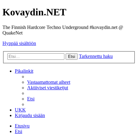
Kovaydin.NET
The Finnish Hardcore Techno Underground #kovaydin.net @
QuakeNet
Hyppää sisältöön
Tarkennettu haku
Etsi
Pikalinkit
Vastaamattomat aiheet
Aktiiviset viestiketjut
Etsi
UKK
Kirjaudu sisään
Etusivu
Etsi