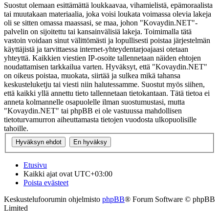
Suostut olemaan esittämättä loukkaavaa, vihamielistä, epämoraalista
tai muutakaan materiaalia, joka voisi loukata voimassa olevia lakeja
oli se sitten omassa maassasi, se maa, johon "Kovaydin.NET"-
palvelin on sijoitettu tai kansainvälisiä lakeja. Toimimalla tätä
vastoin voidaan sinut välittömästi ja lopullisesti poistaa järjestelmän
käyttäjistä ja tarvittaessa internet-yhteydentarjoajaasi otetaan
yhteyttä. Kaikkien viestien IP-osoite tallennetaan näiden ehtojen
noudattamisen tarkkailua varten. Hyväksyt, että "Kovaydin.NET"
on oikeus poistaa, muokata, siirtää ja sulkea mikä tahansa
keskusteluketju tai viesti niin halutessamme. Suostut myös siihen,
että kaikki yllä annettu tieto tallennetaan tietokantaan. Tätä tietoa ei
anneta kolmannelle osapuolelle ilman suostumustasi, mutta
"Kovaydin.NET" tai phpBB ei ole vastuussa mahdollisen
tietoturvamurron aiheuttamasta tietojen vuodosta ulkopuolisille
tahoille.
Etusivu
Kaikki ajat ovat
UTC+03:00
Poista evästeet
Keskustelufoorumin ohjelmisto
phpBB
® Forum Software © phpBB
Limited