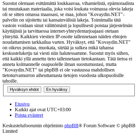
Suostut olemaan esittämättä loukkaavaa, vihamielistä, epämoraalista
tai muutakaan materiaalia, joka voisi loukata voimassa olevia lakeja
oli se sitten omassa maassasi, se maa, johon "Kovaydin.NET"-
palvelin on sijoitettu tai kansainvälisiä lakeja. Toimimalla tätä
vastoin voidaan sinut välittömästi ja lopullisesti poistaa järjestelmän
käyttäjistä ja tarvittaessa internet-yhteydentarjoajaasi otetaan
yhteyttä. Kaikkien viestien IP-osoite tallennetaan näiden ehtojen
noudattamisen tarkkailua varten. Hyväksyt, että "Kovaydin.NET"
on oikeus poistaa, muokata, siirtää ja sulkea mikä tahansa
keskusteluketju tai viesti niin halutessamme. Suostut myös siihen,
että kaikki yllä annettu tieto tallennetaan tietokantaan. Tätä tietoa ei
anneta kolmannelle osapuolelle ilman suostumustasi, mutta
"Kovaydin.NET" tai phpBB ei ole vastuussa mahdollisen
tietoturvamurron aiheuttamasta tietojen vuodosta ulkopuolisille
tahoille.
Etusivu
Kaikki ajat ovat
UTC+03:00
Poista evästeet
Keskustelufoorumin ohjelmisto
phpBB
® Forum Software © phpBB
Limited