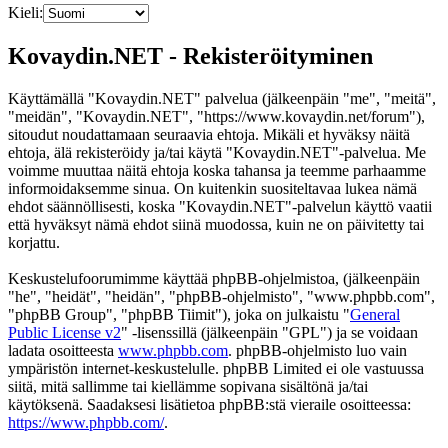
Kieli:
Kovaydin.NET - Rekisteröityminen
Käyttämällä "Kovaydin.NET" palvelua (jälkeenpäin "me", "meitä",
"meidän", "Kovaydin.NET", "https://www.kovaydin.net/forum"),
sitoudut noudattamaan seuraavia ehtoja. Mikäli et hyväksy näitä
ehtoja, älä rekisteröidy ja/tai käytä "Kovaydin.NET"-palvelua. Me
voimme muuttaa näitä ehtoja koska tahansa ja teemme parhaamme
informoidaksemme sinua. On kuitenkin suositeltavaa lukea nämä
ehdot säännöllisesti, koska "Kovaydin.NET"-palvelun käyttö vaatii
että hyväksyt nämä ehdot siinä muodossa, kuin ne on päivitetty tai
korjattu.
Keskustelufoorumimme käyttää phpBB-ohjelmistoa, (jälkeenpäin
"he", "heidät", "heidän", "phpBB-ohjelmisto", "www.phpbb.com",
"phpBB Group", "phpBB Tiimit"), joka on julkaistu "
General
Public License v2
" -lisenssillä (jälkeenpäin "GPL") ja se voidaan
ladata osoitteesta
www.phpbb.com
. phpBB-ohjelmisto luo vain
ympäristön internet-keskustelulle. phpBB Limited ei ole vastuussa
siitä, mitä sallimme tai kiellämme sopivana sisältönä ja/tai
käytöksenä. Saadaksesi lisätietoa phpBB:stä vieraile osoitteessa:
https://www.phpbb.com/
.