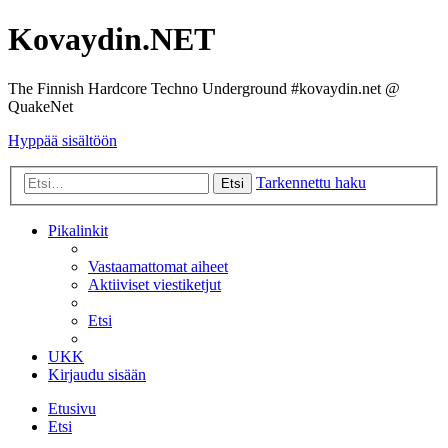
Kovaydin.NET
The Finnish Hardcore Techno Underground #kovaydin.net @
QuakeNet
Hyppää sisältöön
Tarkennettu haku
Etsi
Pikalinkit
Vastaamattomat aiheet
Aktiiviset viestiketjut
Etsi
UKK
Kirjaudu sisään
Etusivu
Etsi