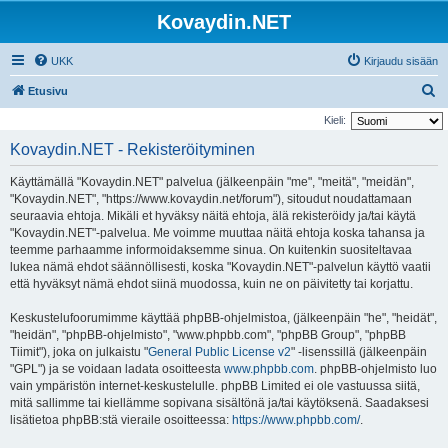
Kovaydin.NET
UKK
Kirjaudu sisään
E
Etusivu
t
Kieli:
s
Kovaydin.NET - Rekisteröityminen
i
Käyttämällä "Kovaydin.NET" palvelua (jälkeenpäin "me", "meitä", "meidän",
"Kovaydin.NET", "https://www.kovaydin.net/forum"), sitoudut noudattamaan
seuraavia ehtoja. Mikäli et hyväksy näitä ehtoja, älä rekisteröidy ja/tai käytä
"Kovaydin.NET"-palvelua. Me voimme muuttaa näitä ehtoja koska tahansa ja
teemme parhaamme informoidaksemme sinua. On kuitenkin suositeltavaa
lukea nämä ehdot säännöllisesti, koska "Kovaydin.NET"-palvelun käyttö vaatii
että hyväksyt nämä ehdot siinä muodossa, kuin ne on päivitetty tai korjattu.
Keskustelufoorumimme käyttää phpBB-ohjelmistoa, (jälkeenpäin "he", "heidät",
"heidän", "phpBB-ohjelmisto", "www.phpbb.com", "phpBB Group", "phpBB
Tiimit"), joka on julkaistu "
General Public License v2
" -lisenssillä (jälkeenpäin
"GPL") ja se voidaan ladata osoitteesta
www.phpbb.com
. phpBB-ohjelmisto luo
vain ympäristön internet-keskustelulle. phpBB Limited ei ole vastuussa siitä,
mitä sallimme tai kiellämme sopivana sisältönä ja/tai käytöksenä. Saadaksesi
lisätietoa phpBB:stä vieraile osoitteessa:
https://www.phpbb.com/
.