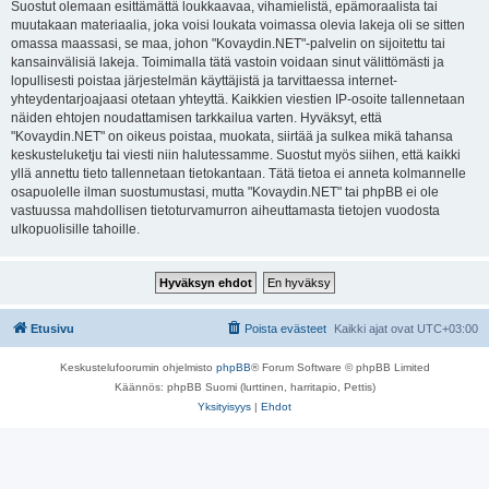
Suostut olemaan esittämättä loukkaavaa, vihamielistä, epämoraalista tai
muutakaan materiaalia, joka voisi loukata voimassa olevia lakeja oli se sitten
omassa maassasi, se maa, johon "Kovaydin.NET"-palvelin on sijoitettu tai
kansainvälisiä lakeja. Toimimalla tätä vastoin voidaan sinut välittömästi ja
lopullisesti poistaa järjestelmän käyttäjistä ja tarvittaessa internet-
yhteydentarjoajaasi otetaan yhteyttä. Kaikkien viestien IP-osoite tallennetaan
näiden ehtojen noudattamisen tarkkailua varten. Hyväksyt, että
"Kovaydin.NET" on oikeus poistaa, muokata, siirtää ja sulkea mikä tahansa
keskusteluketju tai viesti niin halutessamme. Suostut myös siihen, että kaikki
yllä annettu tieto tallennetaan tietokantaan. Tätä tietoa ei anneta kolmannelle
osapuolelle ilman suostumustasi, mutta "Kovaydin.NET" tai phpBB ei ole
vastuussa mahdollisen tietoturvamurron aiheuttamasta tietojen vuodosta
ulkopuolisille tahoille.
Etusivu
Poista evästeet
Kaikki ajat ovat
UTC+03:00
Keskustelufoorumin ohjelmisto
phpBB
® Forum Software © phpBB Limited
Käännös: phpBB Suomi (lurttinen, harritapio, Pettis)
Yksityisyys
|
Ehdot