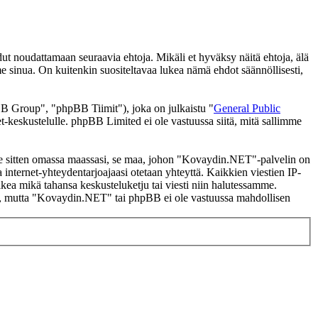
noudattamaan seuraavia ehtoja. Mikäli et hyväksy näitä ehtoja, älä
inua. On kuitenkin suositeltavaa lukea nämä ehdot säännöllisesti,
 Group", "phpBB Tiimit"), joka on julkaistu "
General Public
t-keskustelulle. phpBB Limited ei ole vastuussa siitä, mitä sallimme
i se sitten omassa maassasi, se maa, johon "Kovaydin.NET"-palvelin on
ssa internet-yhteydentarjoajaasi otetaan yhteyttä. Kaikkien viestien IP-
kea mikä tahansa keskusteluketju tai viesti niin halutessamme.
tasi, mutta "Kovaydin.NET" tai phpBB ei ole vastuussa mahdollisen