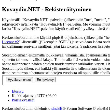
Kovaydin.NET - Rekisteröityminen
Käyttämällä "Kovaydin.NET" palvelua (jälkeenpäin "me", "meitä", "m
rekisteröidy ja/tai käytä "Kovaydin.NET"-palvelua. Me voimme muutt
koska "Kovaydin.NET"-palvelun käyttö vaatii että hyväksyt nämä ehdot
Keskustelufoorumimme käyttää phpBB-ohjelmistoa, (jälkeenpäin "he
License v2
" -lisenssillä (jälkeenpäin "GPL") ja se voidaan ladata osoi
tai kiellämme sopivana sisältönä ja/tai käytöksenä. Saadaksesi lisätiet
Suostut olemaan esittämättä loukkaavaa, vihamielistä, epämoraalista t
sijoitettu tai kansainvälisiä lakeja. Toimimalla tätä vastoin voidaan sinu
osoite tallennetaan näiden ehtojen noudattamisen tarkkailua varten. H
Suostut myös siihen, että kaikki yllä annettu tieto tallennetaan tiet
tietoturvamurron aiheuttamasta tietojen vuodosta ulkopuolisille tahoill
Etusivu
Kaikki ajat ovat
UTC+03:00
Poista evästeet
Keskustelufoorumin ohjelmisto
phpBB
® Forum Software © phpBB 