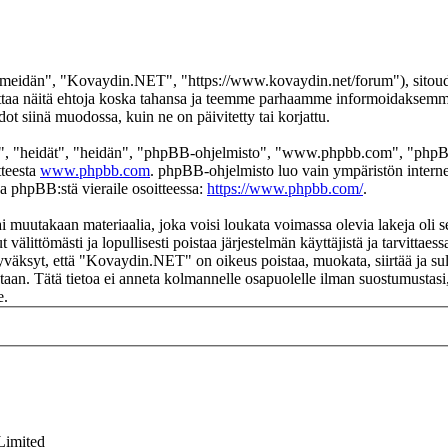
eidän", "Kovaydin.NET", "https://www.kovaydin.net/forum"), sitoudut 
aa näitä ehtoja koska tahansa ja teemme parhaamme informoidaksemme s
 siinä muodossa, kuin ne on päivitetty tai korjattu.
", "heidät", "heidän", "phpBB-ohjelmisto", "www.phpbb.com", "phpBB
tteesta
www.phpbb.com
. phpBB-ohjelmisto luo vain ympäristön interne
oa phpBB:stä vieraile osoitteessa:
https://www.phpbb.com/
.
ai muutakaan materiaalia, joka voisi loukata voimassa olevia lakeja ol
t välittömästi ja lopullisesti poistaa järjestelmän käyttäjistä ja tarvittae
yväksyt, että "Kovaydin.NET" on oikeus poistaa, muokata, siirtää ja sul
okantaan. Tätä tietoa ei anneta kolmannelle osapuolelle ilman suostumus
e.
Limited