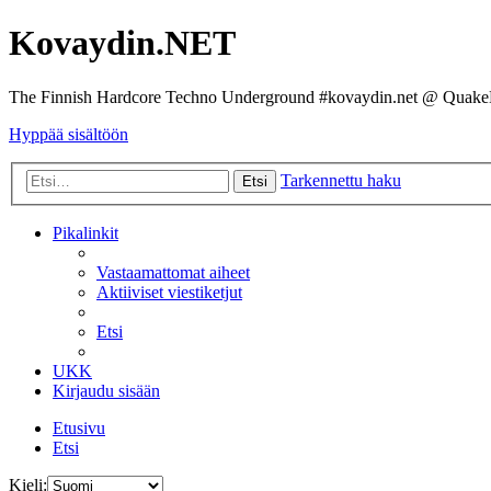
Kovaydin.NET
The Finnish Hardcore Techno Underground #kovaydin.net @ Quake
Hyppää sisältöön
Tarkennettu haku
Etsi
Pikalinkit
Vastaamattomat aiheet
Aktiiviset viestiketjut
Etsi
UKK
Kirjaudu sisään
Etusivu
Etsi
Kieli: