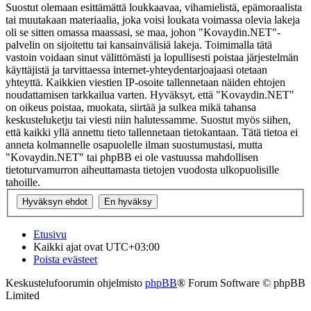
Suostut olemaan esittämättä loukkaavaa, vihamielistä, epämoraalista
tai muutakaan materiaalia, joka voisi loukata voimassa olevia lakeja
oli se sitten omassa maassasi, se maa, johon "Kovaydin.NET"-
palvelin on sijoitettu tai kansainvälisiä lakeja. Toimimalla tätä
vastoin voidaan sinut välittömästi ja lopullisesti poistaa järjestelmän
käyttäjistä ja tarvittaessa internet-yhteydentarjoajaasi otetaan
yhteyttä. Kaikkien viestien IP-osoite tallennetaan näiden ehtojen
noudattamisen tarkkailua varten. Hyväksyt, että "Kovaydin.NET"
on oikeus poistaa, muokata, siirtää ja sulkea mikä tahansa
keskusteluketju tai viesti niin halutessamme. Suostut myös siihen,
että kaikki yllä annettu tieto tallennetaan tietokantaan. Tätä tietoa ei
anneta kolmannelle osapuolelle ilman suostumustasi, mutta
"Kovaydin.NET" tai phpBB ei ole vastuussa mahdollisen
tietoturvamurron aiheuttamasta tietojen vuodosta ulkopuolisille
tahoille.
Etusivu
Kaikki ajat ovat
UTC+03:00
Poista evästeet
Keskustelufoorumin ohjelmisto
phpBB
® Forum Software © phpBB
Limited