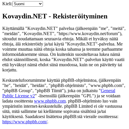
Kieli:
Kovaydin.NET - Rekisteröityminen
Käyttämällä "Kovaydin.NET" palvelua (jälkeenpäin "me", "meitä",
"meidän", "Kovaydin.NET", "https://www.kovaydin.net/forum"),
sitoudut noudattamaan seuraavia ehtoja. Mikäli et hyväksy näitä
ehtoja, älä rekisteröidy ja/tai käytä "Kovaydin.NET"-palvelua. Me
voimme muuttaa näitä ehtoja koska tahansa ja teemme parhaamme
informoidaksemme sinua. On kuitenkin suositeltavaa lukea nämä
ehdot säännöllisesti, koska "Kovaydin.NET"-palvelun käyttö vaatii
että hyväksyt nämä ehdot siinä muodossa, kuin ne on päivitetty tai
korjattu.
Keskustelufoorumimme käyttää phpBB-ohjelmistoa, (jälkeenpäin
"he", "heidät", "heidän", "phpBB-ohjelmisto", "www.phpbb.com",
"phpBB Group", "phpBB Tiimit"), joka on julkaistu "
General
Public License v2
" -lisenssillä (jälkeenpäin "GPL") ja se voidaan
ladata osoitteesta
www.phpbb.com
. phpBB-ohjelmisto luo vain
ympäristön internet-keskustelulle. phpBB Limited ei ole vastuussa
siitä, mitä sallimme tai kiellämme sopivana sisältönä ja/tai
käytöksenä. Saadaksesi lisätietoa phpBB:stä vieraile osoitteessa:
https://www.phpbb.com/
.