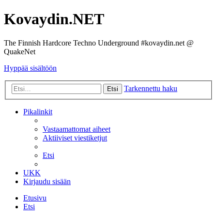
Kovaydin.NET
The Finnish Hardcore Techno Underground #kovaydin.net @
QuakeNet
Hyppää sisältöön
Tarkennettu haku
Etsi
Pikalinkit
Vastaamattomat aiheet
Aktiiviset viestiketjut
Etsi
UKK
Kirjaudu sisään
Etusivu
Etsi