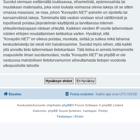
Suostut olemaan esittämättä loukkaavaa, vihamielistä, epämoraalista tai
muutakaan materiaalia, joka voisi loukata voimassa olevia lakeja oli se sitten
omassa maassasi, se maa, johon "Kovaydin.NET"-palvelin on sijoitettu tai
kansainvälisiä lakeja. Toimimalla tätä vastoin voidaan sinut välittömästi ja
lopullisesti poistaa järjestelmän käyttäjistä ja tarvittaessa internet-
yhteydentarjoajaasi otetaan yhteyttä. Kaikkien viestien IP-osoite tallennetaan
näiden ehtojen noudattamisen tarkkailua varten. Hyväksyt, että
"Kovaydin.NET" on oikeus poistaa, muokata, siirtää ja sulkea mikä tahansa
keskusteluketju tai viesti niin halutessamme. Suostut myös siihen, että kaikki
yllä annettu tieto tallennetaan tietokantaan. Tätä tietoa ei anneta kolmannelle
osapuolelle ilman suostumustasi, mutta "Kovaydin.NET" tai phpBB ei ole
vastuussa mahdollisen tietoturvamurron aiheuttamasta tietojen vuodosta
ulkopuolisille tahoille.
Etusivu
Poista evästeet
Kaikki ajat ovat
UTC+03:00
Keskustelufoorumin ohjelmisto
phpBB
® Forum Software © phpBB Limited
Käännös: phpBB Suomi (lurttinen, harritapio, Pettis)
Yksityisyys
|
Ehdot