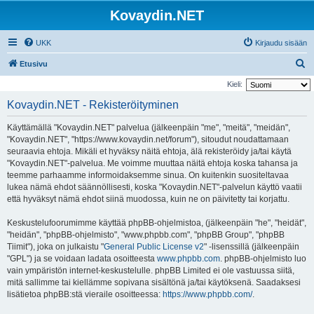
Kovaydin.NET
UKK
Kirjaudu sisään
E
Etusivu
t
Kieli:
s
Kovaydin.NET - Rekisteröityminen
i
Käyttämällä "Kovaydin.NET" palvelua (jälkeenpäin "me", "meitä", "meidän",
"Kovaydin.NET", "https://www.kovaydin.net/forum"), sitoudut noudattamaan
seuraavia ehtoja. Mikäli et hyväksy näitä ehtoja, älä rekisteröidy ja/tai käytä
"Kovaydin.NET"-palvelua. Me voimme muuttaa näitä ehtoja koska tahansa ja
teemme parhaamme informoidaksemme sinua. On kuitenkin suositeltavaa
lukea nämä ehdot säännöllisesti, koska "Kovaydin.NET"-palvelun käyttö vaatii
että hyväksyt nämä ehdot siinä muodossa, kuin ne on päivitetty tai korjattu.
Keskustelufoorumimme käyttää phpBB-ohjelmistoa, (jälkeenpäin "he", "heidät",
"heidän", "phpBB-ohjelmisto", "www.phpbb.com", "phpBB Group", "phpBB
Tiimit"), joka on julkaistu "
General Public License v2
" -lisenssillä (jälkeenpäin
"GPL") ja se voidaan ladata osoitteesta
www.phpbb.com
. phpBB-ohjelmisto luo
vain ympäristön internet-keskustelulle. phpBB Limited ei ole vastuussa siitä,
mitä sallimme tai kiellämme sopivana sisältönä ja/tai käytöksenä. Saadaksesi
lisätietoa phpBB:stä vieraile osoitteessa:
https://www.phpbb.com/
.