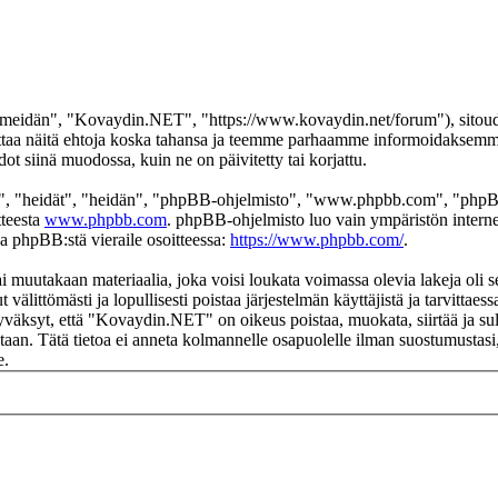
eidän", "Kovaydin.NET", "https://www.kovaydin.net/forum"), sitoudut 
aa näitä ehtoja koska tahansa ja teemme parhaamme informoidaksemme s
 siinä muodossa, kuin ne on päivitetty tai korjattu.
", "heidät", "heidän", "phpBB-ohjelmisto", "www.phpbb.com", "phpBB
tteesta
www.phpbb.com
. phpBB-ohjelmisto luo vain ympäristön interne
oa phpBB:stä vieraile osoitteessa:
https://www.phpbb.com/
.
ai muutakaan materiaalia, joka voisi loukata voimassa olevia lakeja ol
t välittömästi ja lopullisesti poistaa järjestelmän käyttäjistä ja tarvittae
yväksyt, että "Kovaydin.NET" on oikeus poistaa, muokata, siirtää ja sul
okantaan. Tätä tietoa ei anneta kolmannelle osapuolelle ilman suostumus
e.