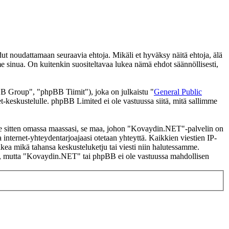
noudattamaan seuraavia ehtoja. Mikäli et hyväksy näitä ehtoja, älä
inua. On kuitenkin suositeltavaa lukea nämä ehdot säännöllisesti,
 Group", "phpBB Tiimit"), joka on julkaistu "
General Public
t-keskustelulle. phpBB Limited ei ole vastuussa siitä, mitä sallimme
i se sitten omassa maassasi, se maa, johon "Kovaydin.NET"-palvelin on
ssa internet-yhteydentarjoajaasi otetaan yhteyttä. Kaikkien viestien IP-
kea mikä tahansa keskusteluketju tai viesti niin halutessamme.
tasi, mutta "Kovaydin.NET" tai phpBB ei ole vastuussa mahdollisen