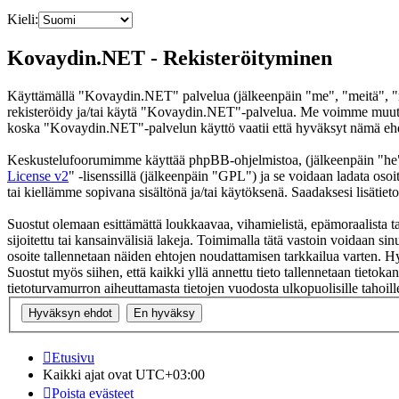
Kieli:
Kovaydin.NET - Rekisteröityminen
Käyttämällä "Kovaydin.NET" palvelua (jälkeenpäin "me", "meitä", "m
rekisteröidy ja/tai käytä "Kovaydin.NET"-palvelua. Me voimme muutt
koska "Kovaydin.NET"-palvelun käyttö vaatii että hyväksyt nämä ehdot
Keskustelufoorumimme käyttää phpBB-ohjelmistoa, (jälkeenpäin "he
License v2
" -lisenssillä (jälkeenpäin "GPL") ja se voidaan ladata osoi
tai kiellämme sopivana sisältönä ja/tai käytöksenä. Saadaksesi lisätiet
Suostut olemaan esittämättä loukkaavaa, vihamielistä, epämoraalista t
sijoitettu tai kansainvälisiä lakeja. Toimimalla tätä vastoin voidaan sinu
osoite tallennetaan näiden ehtojen noudattamisen tarkkailua varten. H
Suostut myös siihen, että kaikki yllä annettu tieto tallennetaan tiet
tietoturvamurron aiheuttamasta tietojen vuodosta ulkopuolisille tahoill
Etusivu
Kaikki ajat ovat
UTC+03:00
Poista evästeet