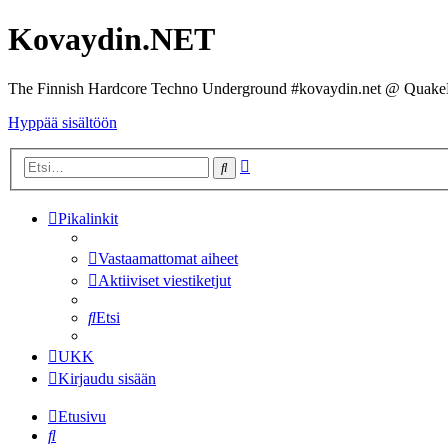
Kovaydin.NET
The Finnish Hardcore Techno Underground #kovaydin.net @ Quake
Hyppää sisältöön
Tarkennettu
Etsi
haku
Pikalinkit
Vastaamattomat aiheet
Aktiiviset viestiketjut
Etsi
UKK
Kirjaudu sisään
Etusivu
Etsi