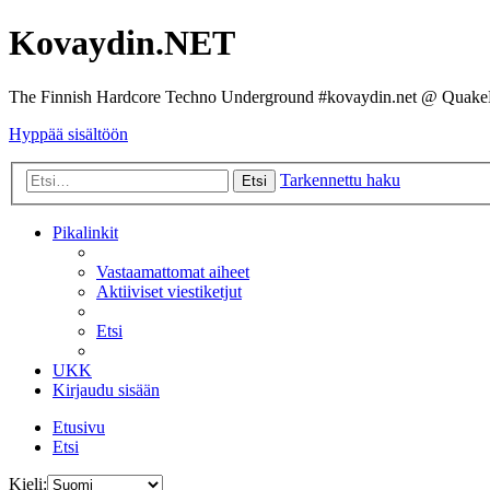
Kovaydin.NET
The Finnish Hardcore Techno Underground #kovaydin.net @ Quake
Hyppää sisältöön
Tarkennettu haku
Etsi
Pikalinkit
Vastaamattomat aiheet
Aktiiviset viestiketjut
Etsi
UKK
Kirjaudu sisään
Etusivu
Etsi
Kieli: