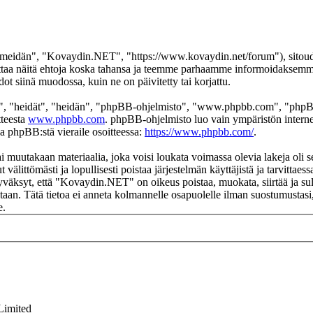
eidän", "Kovaydin.NET", "https://www.kovaydin.net/forum"), sitoudut 
aa näitä ehtoja koska tahansa ja teemme parhaamme informoidaksemme s
 siinä muodossa, kuin ne on päivitetty tai korjattu.
", "heidät", "heidän", "phpBB-ohjelmisto", "www.phpbb.com", "phpBB
tteesta
www.phpbb.com
. phpBB-ohjelmisto luo vain ympäristön interne
oa phpBB:stä vieraile osoitteessa:
https://www.phpbb.com/
.
ai muutakaan materiaalia, joka voisi loukata voimassa olevia lakeja ol
t välittömästi ja lopullisesti poistaa järjestelmän käyttäjistä ja tarvittae
yväksyt, että "Kovaydin.NET" on oikeus poistaa, muokata, siirtää ja sul
okantaan. Tätä tietoa ei anneta kolmannelle osapuolelle ilman suostumus
e.
Limited