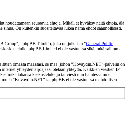
noudattamaan seuraavia ehtoja. Mikäli et hyväksy näitä ehtoja, älä
inua. On kuitenkin suositeltavaa lukea nämä ehdot säännöllisesti,
 Group", "phpBB Tiimit"), joka on julkaistu "
General Public
t-keskustelulle. phpBB Limited ei ole vastuussa siitä, mitä sallimme
i se sitten omassa maassasi, se maa, johon "Kovaydin.NET"-palvelin on
ssa internet-yhteydentarjoajaasi otetaan yhteyttä. Kaikkien viestien IP-
kea mikä tahansa keskusteluketju tai viesti niin halutessamme.
tasi, mutta "Kovaydin.NET" tai phpBB ei ole vastuussa mahdollisen