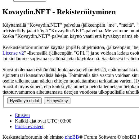
Kovaydin.NET - Rekisteröityminen
Käyttämällä "Kovaydin.NET" palvelua (jälkeenpäin "me", "meitä", "m
rekisteröidy ja/tai käytä "Kovaydin.NET"-palvelua. Me voimme muutt
koska "Kovaydin.NET"-palvelun käyttö vaatii että hyväksyt nämä ehdot
Keskustelufoorumimme käyttää phpBB-ohjelmistoa, (jälkeenpäin "he
License v2
" -lisenssillä (jälkeenpäin "GPL") ja se voidaan ladata osoi
tai kiellämme sopivana sisältönä ja/tai käytöksenä. Saadaksesi lisätiet
Suostut olemaan esittämättä loukkaavaa, vihamielistä, epämoraalista t
sijoitettu tai kansainvälisiä lakeja. Toimimalla tätä vastoin voidaan sinu
osoite tallennetaan näiden ehtojen noudattamisen tarkkailua varten. H
Suostut myös siihen, että kaikki yllä annettu tieto tallennetaan tiet
tietoturvamurron aiheuttamasta tietojen vuodosta ulkopuolisille tahoill
Etusivu
Kaikki ajat ovat
UTC+03:00
Poista evästeet
Keskustelufoorumin ohjelmisto
phpBB
® Forum Software © phpBB 