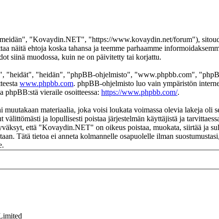
eidän", "Kovaydin.NET", "https://www.kovaydin.net/forum"), sitoudut 
aa näitä ehtoja koska tahansa ja teemme parhaamme informoidaksemme s
 siinä muodossa, kuin ne on päivitetty tai korjattu.
", "heidät", "heidän", "phpBB-ohjelmisto", "www.phpbb.com", "phpBB
tteesta
www.phpbb.com
. phpBB-ohjelmisto luo vain ympäristön interne
oa phpBB:stä vieraile osoitteessa:
https://www.phpbb.com/
.
ai muutakaan materiaalia, joka voisi loukata voimassa olevia lakeja ol
t välittömästi ja lopullisesti poistaa järjestelmän käyttäjistä ja tarvittae
yväksyt, että "Kovaydin.NET" on oikeus poistaa, muokata, siirtää ja sul
okantaan. Tätä tietoa ei anneta kolmannelle osapuolelle ilman suostumus
e.
Limited