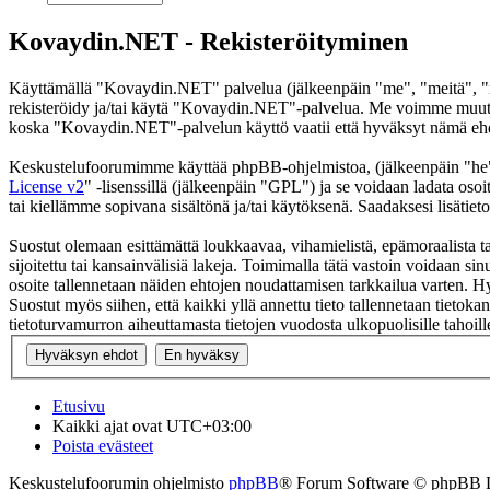
Kovaydin.NET - Rekisteröityminen
Käyttämällä "Kovaydin.NET" palvelua (jälkeenpäin "me", "meitä", "m
rekisteröidy ja/tai käytä "Kovaydin.NET"-palvelua. Me voimme muutt
koska "Kovaydin.NET"-palvelun käyttö vaatii että hyväksyt nämä ehdot
Keskustelufoorumimme käyttää phpBB-ohjelmistoa, (jälkeenpäin "he
License v2
" -lisenssillä (jälkeenpäin "GPL") ja se voidaan ladata osoi
tai kiellämme sopivana sisältönä ja/tai käytöksenä. Saadaksesi lisätiet
Suostut olemaan esittämättä loukkaavaa, vihamielistä, epämoraalista t
sijoitettu tai kansainvälisiä lakeja. Toimimalla tätä vastoin voidaan sinu
osoite tallennetaan näiden ehtojen noudattamisen tarkkailua varten. H
Suostut myös siihen, että kaikki yllä annettu tieto tallennetaan tiet
tietoturvamurron aiheuttamasta tietojen vuodosta ulkopuolisille tahoill
Etusivu
Kaikki ajat ovat
UTC+03:00
Poista evästeet
Keskustelufoorumin ohjelmisto
phpBB
® Forum Software © phpBB 