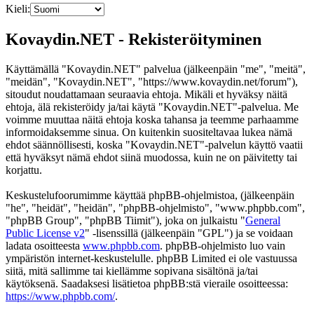
Kieli:
Kovaydin.NET - Rekisteröityminen
Käyttämällä "Kovaydin.NET" palvelua (jälkeenpäin "me", "meitä",
"meidän", "Kovaydin.NET", "https://www.kovaydin.net/forum"),
sitoudut noudattamaan seuraavia ehtoja. Mikäli et hyväksy näitä
ehtoja, älä rekisteröidy ja/tai käytä "Kovaydin.NET"-palvelua. Me
voimme muuttaa näitä ehtoja koska tahansa ja teemme parhaamme
informoidaksemme sinua. On kuitenkin suositeltavaa lukea nämä
ehdot säännöllisesti, koska "Kovaydin.NET"-palvelun käyttö vaatii
että hyväksyt nämä ehdot siinä muodossa, kuin ne on päivitetty tai
korjattu.
Keskustelufoorumimme käyttää phpBB-ohjelmistoa, (jälkeenpäin
"he", "heidät", "heidän", "phpBB-ohjelmisto", "www.phpbb.com",
"phpBB Group", "phpBB Tiimit"), joka on julkaistu "
General
Public License v2
" -lisenssillä (jälkeenpäin "GPL") ja se voidaan
ladata osoitteesta
www.phpbb.com
. phpBB-ohjelmisto luo vain
ympäristön internet-keskustelulle. phpBB Limited ei ole vastuussa
siitä, mitä sallimme tai kiellämme sopivana sisältönä ja/tai
käytöksenä. Saadaksesi lisätietoa phpBB:stä vieraile osoitteessa:
https://www.phpbb.com/
.