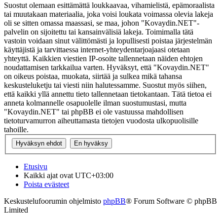
Suostut olemaan esittämättä loukkaavaa, vihamielistä, epämoraalista
tai muutakaan materiaalia, joka voisi loukata voimassa olevia lakeja
oli se sitten omassa maassasi, se maa, johon "Kovaydin.NET"-
palvelin on sijoitettu tai kansainvälisiä lakeja. Toimimalla tätä
vastoin voidaan sinut välittömästi ja lopullisesti poistaa järjestelmän
käyttäjistä ja tarvittaessa internet-yhteydentarjoajaasi otetaan
yhteyttä. Kaikkien viestien IP-osoite tallennetaan näiden ehtojen
noudattamisen tarkkailua varten. Hyväksyt, että "Kovaydin.NET"
on oikeus poistaa, muokata, siirtää ja sulkea mikä tahansa
keskusteluketju tai viesti niin halutessamme. Suostut myös siihen,
että kaikki yllä annettu tieto tallennetaan tietokantaan. Tätä tietoa ei
anneta kolmannelle osapuolelle ilman suostumustasi, mutta
"Kovaydin.NET" tai phpBB ei ole vastuussa mahdollisen
tietoturvamurron aiheuttamasta tietojen vuodosta ulkopuolisille
tahoille.
Etusivu
Kaikki ajat ovat
UTC+03:00
Poista evästeet
Keskustelufoorumin ohjelmisto
phpBB
® Forum Software © phpBB
Limited