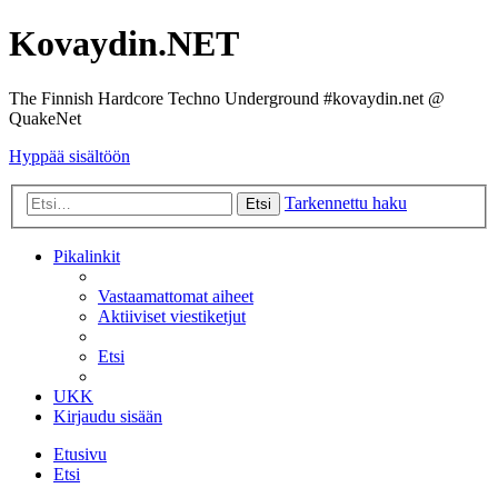
Kovaydin.NET
The Finnish Hardcore Techno Underground #kovaydin.net @
QuakeNet
Hyppää sisältöön
Tarkennettu haku
Etsi
Pikalinkit
Vastaamattomat aiheet
Aktiiviset viestiketjut
Etsi
UKK
Kirjaudu sisään
Etusivu
Etsi