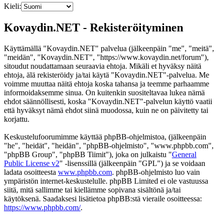
Kieli:
Kovaydin.NET - Rekisteröityminen
Käyttämällä "Kovaydin.NET" palvelua (jälkeenpäin "me", "meitä",
"meidän", "Kovaydin.NET", "https://www.kovaydin.net/forum"),
sitoudut noudattamaan seuraavia ehtoja. Mikäli et hyväksy näitä
ehtoja, älä rekisteröidy ja/tai käytä "Kovaydin.NET"-palvelua. Me
voimme muuttaa näitä ehtoja koska tahansa ja teemme parhaamme
informoidaksemme sinua. On kuitenkin suositeltavaa lukea nämä
ehdot säännöllisesti, koska "Kovaydin.NET"-palvelun käyttö vaatii
että hyväksyt nämä ehdot siinä muodossa, kuin ne on päivitetty tai
korjattu.
Keskustelufoorumimme käyttää phpBB-ohjelmistoa, (jälkeenpäin
"he", "heidät", "heidän", "phpBB-ohjelmisto", "www.phpbb.com",
"phpBB Group", "phpBB Tiimit"), joka on julkaistu "
General
Public License v2
" -lisenssillä (jälkeenpäin "GPL") ja se voidaan
ladata osoitteesta
www.phpbb.com
. phpBB-ohjelmisto luo vain
ympäristön internet-keskustelulle. phpBB Limited ei ole vastuussa
siitä, mitä sallimme tai kiellämme sopivana sisältönä ja/tai
käytöksenä. Saadaksesi lisätietoa phpBB:stä vieraile osoitteessa:
https://www.phpbb.com/
.