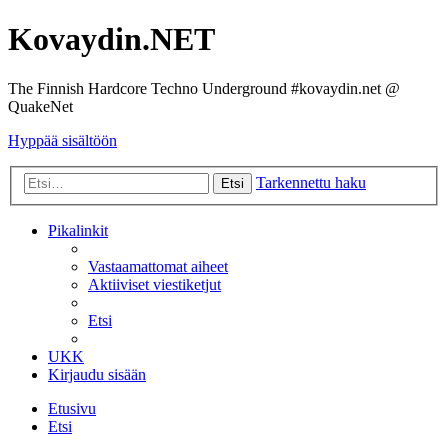
Kovaydin.NET
The Finnish Hardcore Techno Underground #kovaydin.net @
QuakeNet
Hyppää sisältöön
Tarkennettu haku
Etsi
Pikalinkit
Vastaamattomat aiheet
Aktiiviset viestiketjut
Etsi
UKK
Kirjaudu sisään
Etusivu
Etsi