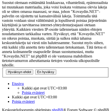
Suostut olemaan esittämättä loukkaavaa, vihamielistä, epämoraalista
tai muutakaan materiaalia, joka voisi loukata voimassa olevia lakeja
oli se sitten omassa maassasi, se maa, johon "Kovaydin.NET"-
palvelin on sijoitettu tai kansainvälisiä lakeja. Toimimalla tätä
vastoin voidaan sinut välittömästi ja lopullisesti poistaa järjestelmän
käyttäjistä ja tarvittaessa internet-yhteydentarjoajaasi otetaan
yhteyttä. Kaikkien viestien IP-osoite tallennetaan näiden ehtojen
noudattamisen tarkkailua varten. Hyväksyt, että "Kovaydin.NET"
on oikeus poistaa, muokata, siirtää ja sulkea mikä tahansa
keskusteluketju tai viesti niin halutessamme. Suostut myös siihen,
että kaikki yllä annettu tieto tallennetaan tietokantaan. Tätä tietoa ei
anneta kolmannelle osapuolelle ilman suostumustasi, mutta
"Kovaydin.NET" tai phpBB ei ole vastuussa mahdollisen
tietoturvamurron aiheuttamasta tietojen vuodosta ulkopuolisille
tahoille.
Etusivu
Kaikki ajat ovat
UTC+03:00
Poista evästeet
Kaikki ajat ovat
UTC+03:00
Poista evästeet
Keskustelufoorumin ohjelmisto
phpBB
® Forum Software © phpBB