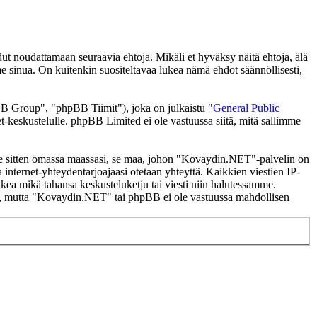
noudattamaan seuraavia ehtoja. Mikäli et hyväksy näitä ehtoja, älä
inua. On kuitenkin suositeltavaa lukea nämä ehdot säännöllisesti,
 Group", "phpBB Tiimit"), joka on julkaistu "
General Public
t-keskustelulle. phpBB Limited ei ole vastuussa siitä, mitä sallimme
i se sitten omassa maassasi, se maa, johon "Kovaydin.NET"-palvelin on
ssa internet-yhteydentarjoajaasi otetaan yhteyttä. Kaikkien viestien IP-
kea mikä tahansa keskusteluketju tai viesti niin halutessamme.
tasi, mutta "Kovaydin.NET" tai phpBB ei ole vastuussa mahdollisen