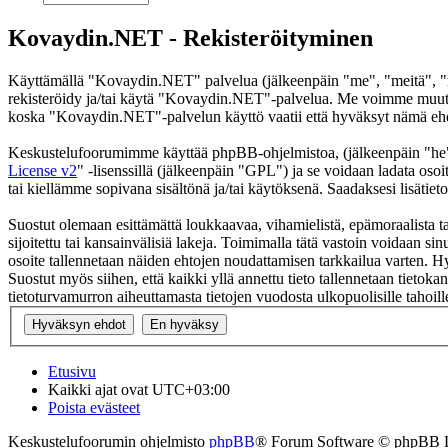
Kovaydin.NET - Rekisteröityminen
Käyttämällä "Kovaydin.NET" palvelua (jälkeenpäin "me", "meitä", "m
rekisteröidy ja/tai käytä "Kovaydin.NET"-palvelua. Me voimme muutt
koska "Kovaydin.NET"-palvelun käyttö vaatii että hyväksyt nämä ehdot
Keskustelufoorumimme käyttää phpBB-ohjelmistoa, (jälkeenpäin "he
License v2
" -lisenssillä (jälkeenpäin "GPL") ja se voidaan ladata osoi
tai kiellämme sopivana sisältönä ja/tai käytöksenä. Saadaksesi lisätiet
Suostut olemaan esittämättä loukkaavaa, vihamielistä, epämoraalista t
sijoitettu tai kansainvälisiä lakeja. Toimimalla tätä vastoin voidaan sinu
osoite tallennetaan näiden ehtojen noudattamisen tarkkailua varten. H
Suostut myös siihen, että kaikki yllä annettu tieto tallennetaan tiet
tietoturvamurron aiheuttamasta tietojen vuodosta ulkopuolisille tahoill
Etusivu
Kaikki ajat ovat
UTC+03:00
Poista evästeet
Keskustelufoorumin ohjelmisto
phpBB
® Forum Software © phpBB 