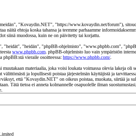
eidän", "Kovaydin.NET", "https://www.kovaydin.net/forum"), sitoudut 
aa näitä ehtoja koska tahansa ja teemme parhaamme informoidaksemme s
 siinä muodossa, kuin ne on päivitetty tai korjattu.
", "heidät", "heidän", "phpBB-ohjelmisto", "www.phpbb.com", "phpBB
tteesta
www.phpbb.com
. phpBB-ohjelmisto luo vain ympäristön interne
oa phpBB:stä vieraile osoitteessa:
https://www.phpbb.com/
.
ai muutakaan materiaalia, joka voisi loukata voimassa olevia lakeja ol
t välittömästi ja lopullisesti poistaa järjestelmän käyttäjistä ja tarvittae
yväksyt, että "Kovaydin.NET" on oikeus poistaa, muokata, siirtää ja sul
okantaan. Tätä tietoa ei anneta kolmannelle osapuolelle ilman suostumus
e.
Limited