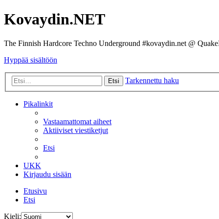
Kovaydin.NET
The Finnish Hardcore Techno Underground #kovaydin.net @ Quake
Hyppää sisältöön
Tarkennettu haku
Etsi
Pikalinkit
Vastaamattomat aiheet
Aktiiviset viestiketjut
Etsi
UKK
Kirjaudu sisään
Etusivu
Etsi
Kieli: