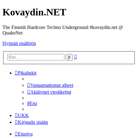
Kovaydin.NET
The Finnish Hardcore Techno Underground #kovaydin.net @
QuakeNet
Hyppää sisältöön
Tarkennettu
Etsi
haku
Pikalinkit
Vastaamattomat aiheet
Aktiiviset viestiketjut
Etsi
UKK
Kirjaudu sisään
Etusivu