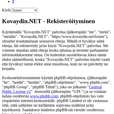
Etsi
Kieli:
Kovaydin.NET - Rekisteröityminen
Käyttämällä "Kovaydin.NET" palvelua (jälkeenpäin "me", "meitä",
"meidän", "Kovaydin.NET", "https://www.kovaydin.net/forum"),
sitoudut noudattamaan seuraavia ehtoja. Mikäli et hyväksy näitä
ehtoja, älä rekisteröidy ja/tai käytä "Kovaydin.NET"-palvelua. Me
voimme muuttaa näitä ehtoja koska tahansa ja teemme parhaamme
informoidaksemme sinua. On kuitenkin suositeltavaa lukea nämä
ehdot säännöllisesti, koska "Kovaydin.NET"-palvelun käyttö vaatii
että hyväksyt nämä ehdot siinä muodossa, kuin ne on päivitetty tai
korjattu.
Keskustelufoorumimme käyttää phpBB-ohjelmistoa, (jälkeenpäin
"he", "heidät", "heidän", "phpBB-ohjelmisto", "www.phpbb.com",
"phpBB Group", "phpBB Tiimit"), joka on julkaistu "
General
Public License v2
" -lisenssillä (jälkeenpäin "GPL") ja se voidaan
ladata osoitteesta
www.phpbb.com
. phpBB-ohjelmisto luo vain
ympäristön internet-keskustelulle. phpBB Limited ei ole vastuussa
siitä, mitä sallimme tai kiellämme sopivana sisältönä ja/tai
käytöksenä. Saadaksesi lisätietoa phpBB:stä vieraile osoitteessa: