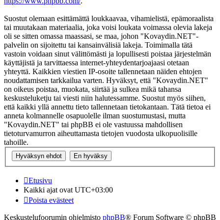
https://www.phpbb.com/
.
Suostut olemaan esittämättä loukkaavaa, vihamielistä, epämoraalista
tai muutakaan materiaalia, joka voisi loukata voimassa olevia lakeja
oli se sitten omassa maassasi, se maa, johon "Kovaydin.NET"-
palvelin on sijoitettu tai kansainvälisiä lakeja. Toimimalla tätä
vastoin voidaan sinut välittömästi ja lopullisesti poistaa järjestelmän
käyttäjistä ja tarvittaessa internet-yhteydentarjoajaasi otetaan
yhteyttä. Kaikkien viestien IP-osoite tallennetaan näiden ehtojen
noudattamisen tarkkailua varten. Hyväksyt, että "Kovaydin.NET"
on oikeus poistaa, muokata, siirtää ja sulkea mikä tahansa
keskusteluketju tai viesti niin halutessamme. Suostut myös siihen,
että kaikki yllä annettu tieto tallennetaan tietokantaan. Tätä tietoa ei
anneta kolmannelle osapuolelle ilman suostumustasi, mutta
"Kovaydin.NET" tai phpBB ei ole vastuussa mahdollisen
tietoturvamurron aiheuttamasta tietojen vuodosta ulkopuolisille
tahoille.
Etusivu
Kaikki ajat ovat
UTC+03:00
Poista evästeet
Keskustelufoorumin ohjelmisto
phpBB
® Forum Software © phpBB