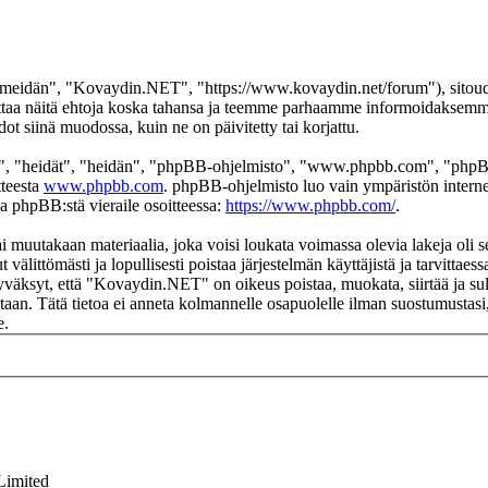
eidän", "Kovaydin.NET", "https://www.kovaydin.net/forum"), sitoudut 
aa näitä ehtoja koska tahansa ja teemme parhaamme informoidaksemme s
 siinä muodossa, kuin ne on päivitetty tai korjattu.
", "heidät", "heidän", "phpBB-ohjelmisto", "www.phpbb.com", "phpBB
tteesta
www.phpbb.com
. phpBB-ohjelmisto luo vain ympäristön interne
oa phpBB:stä vieraile osoitteessa:
https://www.phpbb.com/
.
ai muutakaan materiaalia, joka voisi loukata voimassa olevia lakeja ol
t välittömästi ja lopullisesti poistaa järjestelmän käyttäjistä ja tarvittae
yväksyt, että "Kovaydin.NET" on oikeus poistaa, muokata, siirtää ja sul
okantaan. Tätä tietoa ei anneta kolmannelle osapuolelle ilman suostumus
e.
Limited