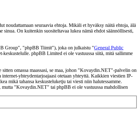
noudattamaan seuraavia ehtoja. Mikäli et hyväksy näitä ehtoja, älä
inua. On kuitenkin suositeltavaa lukea nämä ehdot säännöllisesti,
 Group", "phpBB Tiimit"), joka on julkaistu "
General Public
t-keskustelulle. phpBB Limited ei ole vastuussa siitä, mitä sallimme
i se sitten omassa maassasi, se maa, johon "Kovaydin.NET"-palvelin on
ssa internet-yhteydentarjoajaasi otetaan yhteyttä. Kaikkien viestien IP-
kea mikä tahansa keskusteluketju tai viesti niin halutessamme.
tasi, mutta "Kovaydin.NET" tai phpBB ei ole vastuussa mahdollisen