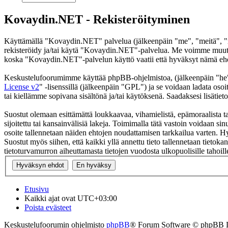
Kovaydin.NET - Rekisteröityminen
Käyttämällä "Kovaydin.NET" palvelua (jälkeenpäin "me", "meitä", "m
rekisteröidy ja/tai käytä "Kovaydin.NET"-palvelua. Me voimme muutt
koska "Kovaydin.NET"-palvelun käyttö vaatii että hyväksyt nämä ehdot
Keskustelufoorumimme käyttää phpBB-ohjelmistoa, (jälkeenpäin "he
License v2
" -lisenssillä (jälkeenpäin "GPL") ja se voidaan ladata osoi
tai kiellämme sopivana sisältönä ja/tai käytöksenä. Saadaksesi lisätiet
Suostut olemaan esittämättä loukkaavaa, vihamielistä, epämoraalista t
sijoitettu tai kansainvälisiä lakeja. Toimimalla tätä vastoin voidaan sinu
osoite tallennetaan näiden ehtojen noudattamisen tarkkailua varten. H
Suostut myös siihen, että kaikki yllä annettu tieto tallennetaan tiet
tietoturvamurron aiheuttamasta tietojen vuodosta ulkopuolisille tahoill
Etusivu
Kaikki ajat ovat
UTC+03:00
Poista evästeet
Keskustelufoorumin ohjelmisto
phpBB
® Forum Software © phpBB 