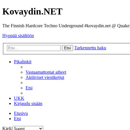
Kovaydin.NET
The Finnish Hardcore Techno Underground #kovaydin.net @ Quake
Hyppää sisältöön
Tarkennettu haku
Etsi
Pikalinkit
Vastaamattomat aiheet
Aktiiviset viestiketjut
Etsi
UKK
Kirjaudu sisään
Etusivu
Etsi
Kieli: