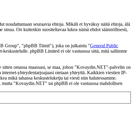
noudattamaan seuraavia ehtoja. Mikäli et hyväksy näitä ehtoja, älä
inua. On kuitenkin suositeltavaa lukea nämä ehdot säännöllisesti,
 Group", "phpBB Tiimit"), joka on julkaistu "
General Public
t-keskustelulle. phpBB Limited ei ole vastuussa siitä, mitä sallimme
i se sitten omassa maassasi, se maa, johon "Kovaydin.NET"-palvelin on
ssa internet-yhteydentarjoajaasi otetaan yhteyttä. Kaikkien viestien IP-
kea mikä tahansa keskusteluketju tai viesti niin halutessamme.
tasi, mutta "Kovaydin.NET" tai phpBB ei ole vastuussa mahdollisen