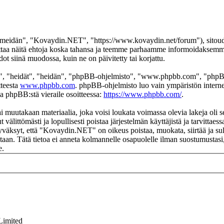
eidän", "Kovaydin.NET", "https://www.kovaydin.net/forum"), sitoudut 
aa näitä ehtoja koska tahansa ja teemme parhaamme informoidaksemme s
 siinä muodossa, kuin ne on päivitetty tai korjattu.
", "heidät", "heidän", "phpBB-ohjelmisto", "www.phpbb.com", "phpBB
tteesta
www.phpbb.com
. phpBB-ohjelmisto luo vain ympäristön interne
oa phpBB:stä vieraile osoitteessa:
https://www.phpbb.com/
.
ai muutakaan materiaalia, joka voisi loukata voimassa olevia lakeja ol
t välittömästi ja lopullisesti poistaa järjestelmän käyttäjistä ja tarvittae
yväksyt, että "Kovaydin.NET" on oikeus poistaa, muokata, siirtää ja sul
okantaan. Tätä tietoa ei anneta kolmannelle osapuolelle ilman suostumus
e.
Limited