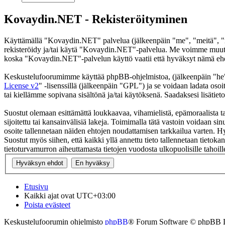
Kovaydin.NET - Rekisteröityminen
Käyttämällä "Kovaydin.NET" palvelua (jälkeenpäin "me", "meitä", "m
rekisteröidy ja/tai käytä "Kovaydin.NET"-palvelua. Me voimme muutt
koska "Kovaydin.NET"-palvelun käyttö vaatii että hyväksyt nämä ehdot
Keskustelufoorumimme käyttää phpBB-ohjelmistoa, (jälkeenpäin "he
License v2
" -lisenssillä (jälkeenpäin "GPL") ja se voidaan ladata osoi
tai kiellämme sopivana sisältönä ja/tai käytöksenä. Saadaksesi lisätiet
Suostut olemaan esittämättä loukkaavaa, vihamielistä, epämoraalista t
sijoitettu tai kansainvälisiä lakeja. Toimimalla tätä vastoin voidaan sinu
osoite tallennetaan näiden ehtojen noudattamisen tarkkailua varten. H
Suostut myös siihen, että kaikki yllä annettu tieto tallennetaan tiet
tietoturvamurron aiheuttamasta tietojen vuodosta ulkopuolisille tahoill
Etusivu
Kaikki ajat ovat
UTC+03:00
Poista evästeet
Keskustelufoorumin ohjelmisto
phpBB
® Forum Software © phpBB 