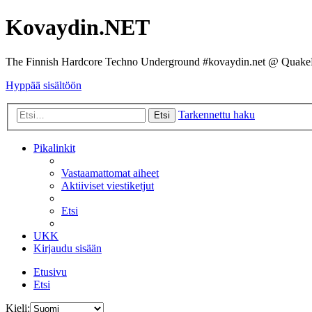
Kovaydin.NET
The Finnish Hardcore Techno Underground #kovaydin.net @ Quake
Hyppää sisältöön
Tarkennettu haku
Etsi
Pikalinkit
Vastaamattomat aiheet
Aktiiviset viestiketjut
Etsi
UKK
Kirjaudu sisään
Etusivu
Etsi
Kieli: