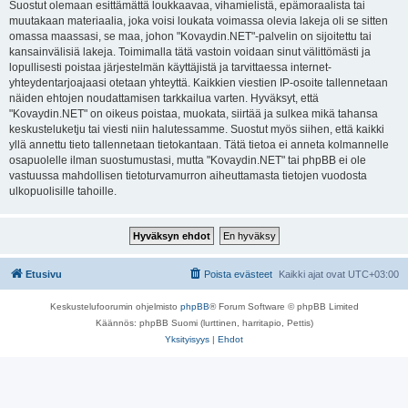
Suostut olemaan esittämättä loukkaavaa, vihamielistä, epämoraalista tai
muutakaan materiaalia, joka voisi loukata voimassa olevia lakeja oli se sitten
omassa maassasi, se maa, johon "Kovaydin.NET"-palvelin on sijoitettu tai
kansainvälisiä lakeja. Toimimalla tätä vastoin voidaan sinut välittömästi ja
lopullisesti poistaa järjestelmän käyttäjistä ja tarvittaessa internet-
yhteydentarjoajaasi otetaan yhteyttä. Kaikkien viestien IP-osoite tallennetaan
näiden ehtojen noudattamisen tarkkailua varten. Hyväksyt, että
"Kovaydin.NET" on oikeus poistaa, muokata, siirtää ja sulkea mikä tahansa
keskusteluketju tai viesti niin halutessamme. Suostut myös siihen, että kaikki
yllä annettu tieto tallennetaan tietokantaan. Tätä tietoa ei anneta kolmannelle
osapuolelle ilman suostumustasi, mutta "Kovaydin.NET" tai phpBB ei ole
vastuussa mahdollisen tietoturvamurron aiheuttamasta tietojen vuodosta
ulkopuolisille tahoille.
Etusivu
Poista evästeet
Kaikki ajat ovat
UTC+03:00
Keskustelufoorumin ohjelmisto
phpBB
® Forum Software © phpBB Limited
Käännös: phpBB Suomi (lurttinen, harritapio, Pettis)
Yksityisyys
|
Ehdot