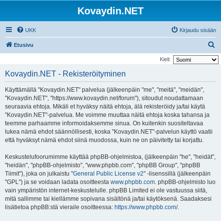
Kovaydin.NET
UKK
Kirjaudu sisään
E
Etusivu
t
Kieli:
s
Kovaydin.NET - Rekisteröityminen
i
Käyttämällä "Kovaydin.NET" palvelua (jälkeenpäin "me", "meitä", "meidän",
"Kovaydin.NET", "https://www.kovaydin.net/forum"), sitoudut noudattamaan
seuraavia ehtoja. Mikäli et hyväksy näitä ehtoja, älä rekisteröidy ja/tai käytä
"Kovaydin.NET"-palvelua. Me voimme muuttaa näitä ehtoja koska tahansa ja
teemme parhaamme informoidaksemme sinua. On kuitenkin suositeltavaa
lukea nämä ehdot säännöllisesti, koska "Kovaydin.NET"-palvelun käyttö vaatii
että hyväksyt nämä ehdot siinä muodossa, kuin ne on päivitetty tai korjattu.
Keskustelufoorumimme käyttää phpBB-ohjelmistoa, (jälkeenpäin "he", "heidät",
"heidän", "phpBB-ohjelmisto", "www.phpbb.com", "phpBB Group", "phpBB
Tiimit"), joka on julkaistu "
General Public License v2
" -lisenssillä (jälkeenpäin
"GPL") ja se voidaan ladata osoitteesta
www.phpbb.com
. phpBB-ohjelmisto luo
vain ympäristön internet-keskustelulle. phpBB Limited ei ole vastuussa siitä,
mitä sallimme tai kiellämme sopivana sisältönä ja/tai käytöksenä. Saadaksesi
lisätietoa phpBB:stä vieraile osoitteessa:
https://www.phpbb.com/
.