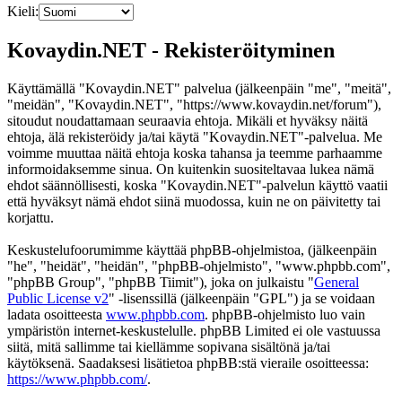
Kieli:
Kovaydin.NET - Rekisteröityminen
Käyttämällä "Kovaydin.NET" palvelua (jälkeenpäin "me", "meitä",
"meidän", "Kovaydin.NET", "https://www.kovaydin.net/forum"),
sitoudut noudattamaan seuraavia ehtoja. Mikäli et hyväksy näitä
ehtoja, älä rekisteröidy ja/tai käytä "Kovaydin.NET"-palvelua. Me
voimme muuttaa näitä ehtoja koska tahansa ja teemme parhaamme
informoidaksemme sinua. On kuitenkin suositeltavaa lukea nämä
ehdot säännöllisesti, koska "Kovaydin.NET"-palvelun käyttö vaatii
että hyväksyt nämä ehdot siinä muodossa, kuin ne on päivitetty tai
korjattu.
Keskustelufoorumimme käyttää phpBB-ohjelmistoa, (jälkeenpäin
"he", "heidät", "heidän", "phpBB-ohjelmisto", "www.phpbb.com",
"phpBB Group", "phpBB Tiimit"), joka on julkaistu "
General
Public License v2
" -lisenssillä (jälkeenpäin "GPL") ja se voidaan
ladata osoitteesta
www.phpbb.com
. phpBB-ohjelmisto luo vain
ympäristön internet-keskustelulle. phpBB Limited ei ole vastuussa
siitä, mitä sallimme tai kiellämme sopivana sisältönä ja/tai
käytöksenä. Saadaksesi lisätietoa phpBB:stä vieraile osoitteessa:
https://www.phpbb.com/
.