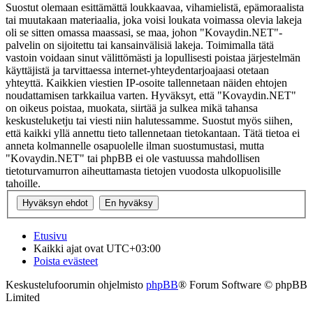
Suostut olemaan esittämättä loukkaavaa, vihamielistä, epämoraalista
tai muutakaan materiaalia, joka voisi loukata voimassa olevia lakeja
oli se sitten omassa maassasi, se maa, johon "Kovaydin.NET"-
palvelin on sijoitettu tai kansainvälisiä lakeja. Toimimalla tätä
vastoin voidaan sinut välittömästi ja lopullisesti poistaa järjestelmän
käyttäjistä ja tarvittaessa internet-yhteydentarjoajaasi otetaan
yhteyttä. Kaikkien viestien IP-osoite tallennetaan näiden ehtojen
noudattamisen tarkkailua varten. Hyväksyt, että "Kovaydin.NET"
on oikeus poistaa, muokata, siirtää ja sulkea mikä tahansa
keskusteluketju tai viesti niin halutessamme. Suostut myös siihen,
että kaikki yllä annettu tieto tallennetaan tietokantaan. Tätä tietoa ei
anneta kolmannelle osapuolelle ilman suostumustasi, mutta
"Kovaydin.NET" tai phpBB ei ole vastuussa mahdollisen
tietoturvamurron aiheuttamasta tietojen vuodosta ulkopuolisille
tahoille.
Etusivu
Kaikki ajat ovat
UTC+03:00
Poista evästeet
Keskustelufoorumin ohjelmisto
phpBB
® Forum Software © phpBB
Limited