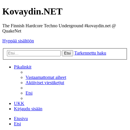
Kovaydin.NET
The Finnish Hardcore Techno Underground #kovaydin.net @
QuakeNet
Hyppää sisältöön
Tarkennettu haku
Etsi
Pikalinkit
Vastaamattomat aiheet
Aktiiviset viestiketjut
Etsi
UKK
Kirjaudu sisään
Etusivu
Etsi