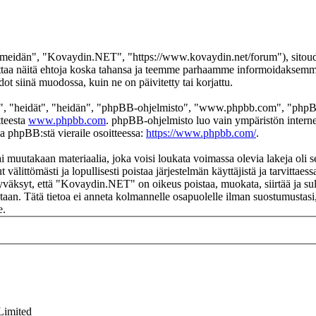
eidän", "Kovaydin.NET", "https://www.kovaydin.net/forum"), sitoudut 
aa näitä ehtoja koska tahansa ja teemme parhaamme informoidaksemme s
 siinä muodossa, kuin ne on päivitetty tai korjattu.
", "heidät", "heidän", "phpBB-ohjelmisto", "www.phpbb.com", "phpBB
tteesta
www.phpbb.com
. phpBB-ohjelmisto luo vain ympäristön interne
oa phpBB:stä vieraile osoitteessa:
https://www.phpbb.com/
.
ai muutakaan materiaalia, joka voisi loukata voimassa olevia lakeja ol
t välittömästi ja lopullisesti poistaa järjestelmän käyttäjistä ja tarvittae
yväksyt, että "Kovaydin.NET" on oikeus poistaa, muokata, siirtää ja sul
okantaan. Tätä tietoa ei anneta kolmannelle osapuolelle ilman suostumus
e.
Limited