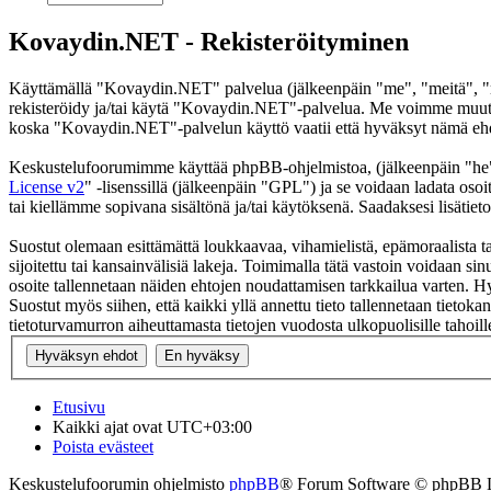
Kovaydin.NET - Rekisteröityminen
Käyttämällä "Kovaydin.NET" palvelua (jälkeenpäin "me", "meitä", "m
rekisteröidy ja/tai käytä "Kovaydin.NET"-palvelua. Me voimme muutt
koska "Kovaydin.NET"-palvelun käyttö vaatii että hyväksyt nämä ehdot
Keskustelufoorumimme käyttää phpBB-ohjelmistoa, (jälkeenpäin "he
License v2
" -lisenssillä (jälkeenpäin "GPL") ja se voidaan ladata osoi
tai kiellämme sopivana sisältönä ja/tai käytöksenä. Saadaksesi lisätiet
Suostut olemaan esittämättä loukkaavaa, vihamielistä, epämoraalista t
sijoitettu tai kansainvälisiä lakeja. Toimimalla tätä vastoin voidaan sinu
osoite tallennetaan näiden ehtojen noudattamisen tarkkailua varten. H
Suostut myös siihen, että kaikki yllä annettu tieto tallennetaan tiet
tietoturvamurron aiheuttamasta tietojen vuodosta ulkopuolisille tahoill
Etusivu
Kaikki ajat ovat
UTC+03:00
Poista evästeet
Keskustelufoorumin ohjelmisto
phpBB
® Forum Software © phpBB 