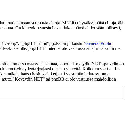
noudattamaan seuraavia ehtoja. Mikäli et hyväksy näitä ehtoja, älä
inua. On kuitenkin suositeltavaa lukea nämä ehdot säännöllisesti,
 Group", "phpBB Tiimit"), joka on julkaistu "
General Public
t-keskustelulle. phpBB Limited ei ole vastuussa siitä, mitä sallimme
i se sitten omassa maassasi, se maa, johon "Kovaydin.NET"-palvelin on
ssa internet-yhteydentarjoajaasi otetaan yhteyttä. Kaikkien viestien IP-
kea mikä tahansa keskusteluketju tai viesti niin halutessamme.
tasi, mutta "Kovaydin.NET" tai phpBB ei ole vastuussa mahdollisen