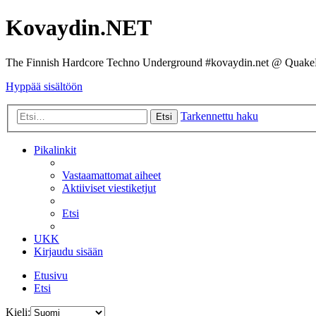
Kovaydin.NET
The Finnish Hardcore Techno Underground #kovaydin.net @ Quake
Hyppää sisältöön
Tarkennettu haku
Etsi
Pikalinkit
Vastaamattomat aiheet
Aktiiviset viestiketjut
Etsi
UKK
Kirjaudu sisään
Etusivu
Etsi
Kieli: