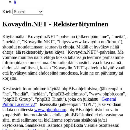
Etsi
Kieli:
Kovaydin.NET - Rekisteröityminen
Käyttämällä "Kovaydin.NET" palvelua (jälkeenpäin "me", "meitä",
"meidän", "Kovaydin.NET", "https://www.kovaydin.net/forum"),
sitoudut noudattamaan seuraavia ehtoja. Mikäli et hyväksy näitä
ehtoja, älä rekisteröidy ja/tai käytä "Kovaydin.NET"-palvelua. Me
voimme muuttaa näitä ehtoja koska tahansa ja teemme parhaamme
informoidaksemme sinua. On kuitenkin suositeltavaa lukea nämä
ehdot säännöllisesti, koska "Kovaydin.NET"-palvelun käyttö vaatii
että hyväksyt nämä ehdot siinä muodossa, kuin ne on päivitetty tai
korjattu.
Keskustelufoorumimme käyttää phpBB-ohjelmistoa, (jälkeenpäin
"he", "heidät", "heidän", "phpBB-ohjelmisto", "www.phpbb.com",
"phpBB Group", "phpBB Tiimit"), joka on julkaistu "
General
Public License v2
" -lisenssillä (jälkeenpäin "GPL") ja se voidaan
ladata osoitteesta
www.phpbb.com
. phpBB-ohjelmisto luo vain
ympäristön internet-keskustelulle. phpBB Limited ei ole vastuussa
siitä, mitä sallimme tai kiellämme sopivana sisältönä ja/tai
käytöksenä. Saadaksesi lisätietoa phpBB:stä vieraile osoitteessa: