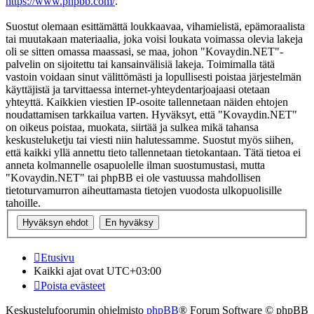
https://www.phpbb.com/
.
Suostut olemaan esittämättä loukkaavaa, vihamielistä, epämoraalista
tai muutakaan materiaalia, joka voisi loukata voimassa olevia lakeja
oli se sitten omassa maassasi, se maa, johon "Kovaydin.NET"-
palvelin on sijoitettu tai kansainvälisiä lakeja. Toimimalla tätä
vastoin voidaan sinut välittömästi ja lopullisesti poistaa järjestelmän
käyttäjistä ja tarvittaessa internet-yhteydentarjoajaasi otetaan
yhteyttä. Kaikkien viestien IP-osoite tallennetaan näiden ehtojen
noudattamisen tarkkailua varten. Hyväksyt, että "Kovaydin.NET"
on oikeus poistaa, muokata, siirtää ja sulkea mikä tahansa
keskusteluketju tai viesti niin halutessamme. Suostut myös siihen,
että kaikki yllä annettu tieto tallennetaan tietokantaan. Tätä tietoa ei
anneta kolmannelle osapuolelle ilman suostumustasi, mutta
"Kovaydin.NET" tai phpBB ei ole vastuussa mahdollisen
tietoturvamurron aiheuttamasta tietojen vuodosta ulkopuolisille
tahoille.
Etusivu
Kaikki ajat ovat
UTC+03:00
Poista evästeet
Keskustelufoorumin ohjelmisto
phpBB
® Forum Software © phpBB