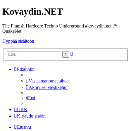
Kovaydin.NET
The Finnish Hardcore Techno Underground #kovaydin.net @
QuakeNet
Hyppää sisältöön
Tarkennettu
Etsi
haku
Pikalinkit
Vastaamattomat aiheet
Aktiiviset viestiketjut
Etsi
UKK
Kirjaudu sisään
Etusivu