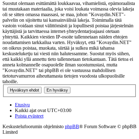
Suostut olemaan esittämättä loukkaavaa, vihamielistä, epämoraalista
tai muutakaan materiaalia, joka voisi loukata voimassa olevia lakeja
oli se sitten omassa maassasi, se maa, johon "Kovaydin.NET"-
palvelin on sijoitettu tai kansainvälisiä lakeja. Toimimalla tätä
vastoin voidaan sinut välittömästi ja lopullisesti poistaa järjestelmän
käyttäjistä ja tarvittaessa internet-yhteydentarjoajaasi otetaan
yhteyttä. Kaikkien viestien IP-osoite tallennetaan näiden ehtojen
noudattamisen tarkkailua varten. Hyväksyt, että "Kovaydin.NET"
on oikeus poistaa, muokata, siirtää ja sulkea mikä tahansa
keskusteluketju tai viesti niin halutessamme. Suostut myös siihen,
että kaikki yllä annettu tieto tallennetaan tietokantaan. Tätä tietoa ei
anneta kolmannelle osapuolelle ilman suostumustasi, mutta
"Kovaydin.NET" tai phpBB ei ole vastuussa mahdollisen
tietoturvamurron aiheuttamasta tietojen vuodosta ulkopuolisille
tahoille.
Etusivu
Kaikki ajat ovat
UTC+03:00
Poista evästeet
Keskustelufoorumin ohjelmisto
phpBB
® Forum Software © phpBB
Limited