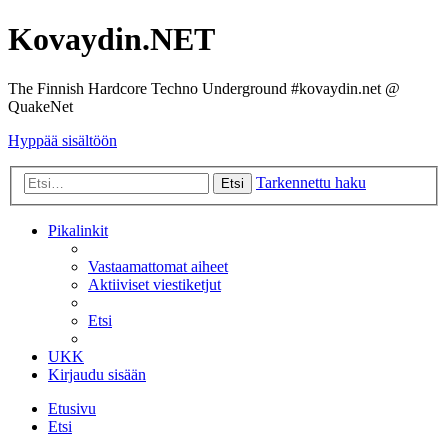
Kovaydin.NET
The Finnish Hardcore Techno Underground #kovaydin.net @
QuakeNet
Hyppää sisältöön
Tarkennettu haku
Etsi
Pikalinkit
Vastaamattomat aiheet
Aktiiviset viestiketjut
Etsi
UKK
Kirjaudu sisään
Etusivu
Etsi