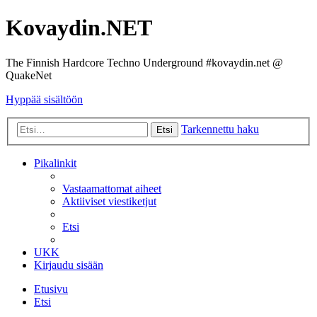
Kovaydin.NET
The Finnish Hardcore Techno Underground #kovaydin.net @
QuakeNet
Hyppää sisältöön
Tarkennettu haku
Etsi
Pikalinkit
Vastaamattomat aiheet
Aktiiviset viestiketjut
Etsi
UKK
Kirjaudu sisään
Etusivu
Etsi