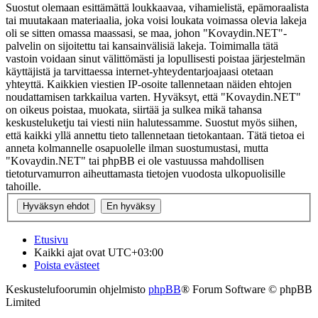
Suostut olemaan esittämättä loukkaavaa, vihamielistä, epämoraalista
tai muutakaan materiaalia, joka voisi loukata voimassa olevia lakeja
oli se sitten omassa maassasi, se maa, johon "Kovaydin.NET"-
palvelin on sijoitettu tai kansainvälisiä lakeja. Toimimalla tätä
vastoin voidaan sinut välittömästi ja lopullisesti poistaa järjestelmän
käyttäjistä ja tarvittaessa internet-yhteydentarjoajaasi otetaan
yhteyttä. Kaikkien viestien IP-osoite tallennetaan näiden ehtojen
noudattamisen tarkkailua varten. Hyväksyt, että "Kovaydin.NET"
on oikeus poistaa, muokata, siirtää ja sulkea mikä tahansa
keskusteluketju tai viesti niin halutessamme. Suostut myös siihen,
että kaikki yllä annettu tieto tallennetaan tietokantaan. Tätä tietoa ei
anneta kolmannelle osapuolelle ilman suostumustasi, mutta
"Kovaydin.NET" tai phpBB ei ole vastuussa mahdollisen
tietoturvamurron aiheuttamasta tietojen vuodosta ulkopuolisille
tahoille.
Etusivu
Kaikki ajat ovat
UTC+03:00
Poista evästeet
Keskustelufoorumin ohjelmisto
phpBB
® Forum Software © phpBB
Limited