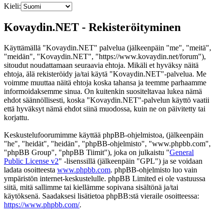
Kieli:
Kovaydin.NET - Rekisteröityminen
Käyttämällä "Kovaydin.NET" palvelua (jälkeenpäin "me", "meitä",
"meidän", "Kovaydin.NET", "https://www.kovaydin.net/forum"),
sitoudut noudattamaan seuraavia ehtoja. Mikäli et hyväksy näitä
ehtoja, älä rekisteröidy ja/tai käytä "Kovaydin.NET"-palvelua. Me
voimme muuttaa näitä ehtoja koska tahansa ja teemme parhaamme
informoidaksemme sinua. On kuitenkin suositeltavaa lukea nämä
ehdot säännöllisesti, koska "Kovaydin.NET"-palvelun käyttö vaatii
että hyväksyt nämä ehdot siinä muodossa, kuin ne on päivitetty tai
korjattu.
Keskustelufoorumimme käyttää phpBB-ohjelmistoa, (jälkeenpäin
"he", "heidät", "heidän", "phpBB-ohjelmisto", "www.phpbb.com",
"phpBB Group", "phpBB Tiimit"), joka on julkaistu "
General
Public License v2
" -lisenssillä (jälkeenpäin "GPL") ja se voidaan
ladata osoitteesta
www.phpbb.com
. phpBB-ohjelmisto luo vain
ympäristön internet-keskustelulle. phpBB Limited ei ole vastuussa
siitä, mitä sallimme tai kiellämme sopivana sisältönä ja/tai
käytöksenä. Saadaksesi lisätietoa phpBB:stä vieraile osoitteessa:
https://www.phpbb.com/
.