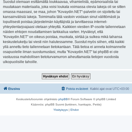
Suostut olemaan esittämättä loukkaavaa, vihamielistä, epämoraalista tai
muutakaan materiaalia, joka voisi loukata voimassa olevia lakeja oli se sitten
omassa maassasi, se maa, johon "Kovaydin.NET"-palvelin on sijoitettu tai
kansainvälisiä lakeja. Toimimalla tätä vastoin voidaan sinut välittömästi ja
lopullisesti poistaa järjestelmän käyttäjistä ja tarvittaessa internet-
yhteydentarjoajaasi otetaan yhteyttä. Kaikkien viestien IP-osoite tallennetaan
näiden ehtojen noudattamisen tarkkailua varten. Hyväksyt, että
"Kovaydin.NET" on oikeus poistaa, muokata, siirtää ja sulkea mikä tahansa
keskusteluketju tai viesti niin halutessamme. Suostut myös siihen, että kaikki
yllä annettu tieto tallennetaan tietokantaan. Tätä tietoa ei anneta kolmannelle
osapuolelle ilman suostumustasi, mutta "Kovaydin.NET" tai phpBB ei ole
vastuussa mahdollisen tietoturvamurron aiheuttamasta tietojen vuodosta
ulkopuolisille tahoille.
Etusivu
Poista evästeet
Kaikki ajat ovat
UTC+03:00
Keskustelufoorumin ohjelmisto
phpBB
® Forum Software © phpBB Limited
Käännös: phpBB Suomi (lurttinen, harritapio, Pettis)
Yksityisyys
|
Ehdot