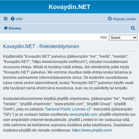
Kovaydin.NET
UKK
Kirjaudu sisään
E
Etusivu
t
Kieli:
s
Kovaydin.NET - Rekisteröityminen
i
Käyttämällä "Kovaydin.NET" palvelua (jälkeenpäin "me", "meitä", "meidän",
"Kovaydin.NET", "https://www.kovaydin.net/forum"), sitoudut noudattamaan
seuraavia ehtoja. Mikäli et hyväksy näitä ehtoja, älä rekisteröidy ja/tai käytä
"Kovaydin.NET"-palvelua. Me voimme muuttaa näitä ehtoja koska tahansa ja
teemme parhaamme informoidaksemme sinua. On kuitenkin suositeltavaa
lukea nämä ehdot säännöllisesti, koska "Kovaydin.NET"-palvelun käyttö vaatii
että hyväksyt nämä ehdot siinä muodossa, kuin ne on päivitetty tai korjattu.
Keskustelufoorumimme käyttää phpBB-ohjelmistoa, (jälkeenpäin "he", "heidät",
"heidän", "phpBB-ohjelmisto", "www.phpbb.com", "phpBB Group", "phpBB
Tiimit"), joka on julkaistu "
General Public License v2
" -lisenssillä (jälkeenpäin
"GPL") ja se voidaan ladata osoitteesta
www.phpbb.com
. phpBB-ohjelmisto luo
vain ympäristön internet-keskustelulle. phpBB Limited ei ole vastuussa siitä,
mitä sallimme tai kiellämme sopivana sisältönä ja/tai käytöksenä. Saadaksesi
lisätietoa phpBB:stä vieraile osoitteessa:
https://www.phpbb.com/
.