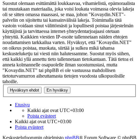
Suostut olemaan esittämättä loukkaavaa, vihamielistä, epämoraalista
tai muutakaan materiaalia, joka voisi loukata voimassa olevia lakeja
oli se sitten omassa maassasi, se maa, johon "Kovaydin.NET"-
palvelin on sijoitettu tai kansainvälisiä lakeja. Toimimalla tätä
vastoin voidaan sinut välittömästi ja lopullisesti poistaa järjestelmän
käyttäjistä ja tarvittaessa internet-yhteydentarjoajaasi otetaan
yhteyttä. Kaikkien viestien IP-osoite tallennetaan näiden ehtojen
noudattamisen tarkkailua varten. Hyväksyt, että "Kovaydin.NET"
on oikeus poistaa, muokata, siirtää ja sulkea mikä tahansa
keskusteluketju tai viesti niin halutessamme. Suostut myös siihen,
että kaikki yllä annettu tieto tallennetaan tietokantaan. Tätä tietoa ei
anneta kolmannelle osapuolelle ilman suostumustasi, mutta
"Kovaydin.NET" tai phpBB ei ole vastuussa mahdollisen
tietoturvamurron aiheuttamasta tietojen vuodosta ulkopuolisille
tahoille.
Etusivu
Kaikki ajat ovat
UTC+03:00
Poista evästeet
Kaikki ajat ovat
UTC+03:00
Poista evästeet
Keskustelufoorumin ohjelmisto
phpBB
® Forum Software © phpBB