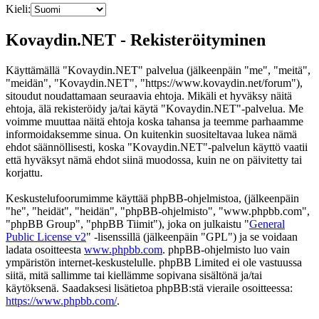
Kieli:
Kovaydin.NET - Rekisteröityminen
Käyttämällä "Kovaydin.NET" palvelua (jälkeenpäin "me", "meitä",
"meidän", "Kovaydin.NET", "https://www.kovaydin.net/forum"),
sitoudut noudattamaan seuraavia ehtoja. Mikäli et hyväksy näitä
ehtoja, älä rekisteröidy ja/tai käytä "Kovaydin.NET"-palvelua. Me
voimme muuttaa näitä ehtoja koska tahansa ja teemme parhaamme
informoidaksemme sinua. On kuitenkin suositeltavaa lukea nämä
ehdot säännöllisesti, koska "Kovaydin.NET"-palvelun käyttö vaatii
että hyväksyt nämä ehdot siinä muodossa, kuin ne on päivitetty tai
korjattu.
Keskustelufoorumimme käyttää phpBB-ohjelmistoa, (jälkeenpäin
"he", "heidät", "heidän", "phpBB-ohjelmisto", "www.phpbb.com",
"phpBB Group", "phpBB Tiimit"), joka on julkaistu "
General
Public License v2
" -lisenssillä (jälkeenpäin "GPL") ja se voidaan
ladata osoitteesta
www.phpbb.com
. phpBB-ohjelmisto luo vain
ympäristön internet-keskustelulle. phpBB Limited ei ole vastuussa
siitä, mitä sallimme tai kiellämme sopivana sisältönä ja/tai
käytöksenä. Saadaksesi lisätietoa phpBB:stä vieraile osoitteessa:
https://www.phpbb.com/
.