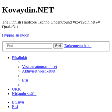
Kovaydin.NET
The Finnish Hardcore Techno Underground #kovaydin.net @
QuakeNet
Hyppää sisältöön
Tarkennettu haku
Etsi
Pikalinkit
Vastaamattomat aiheet
Aktiiviset viestiketjut
Etsi
UKK
Kirjaudu sisään
Etusivu
Etsi