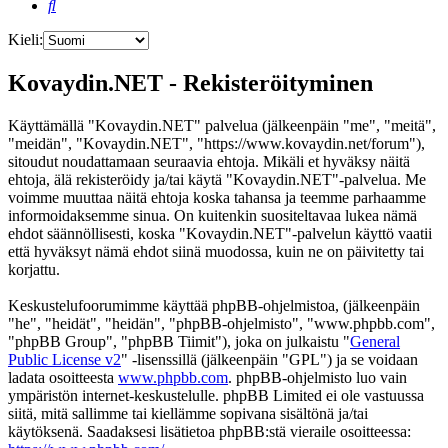
Etsi
Kieli:
Kovaydin.NET - Rekisteröityminen
Käyttämällä "Kovaydin.NET" palvelua (jälkeenpäin "me", "meitä",
"meidän", "Kovaydin.NET", "https://www.kovaydin.net/forum"),
sitoudut noudattamaan seuraavia ehtoja. Mikäli et hyväksy näitä
ehtoja, älä rekisteröidy ja/tai käytä "Kovaydin.NET"-palvelua. Me
voimme muuttaa näitä ehtoja koska tahansa ja teemme parhaamme
informoidaksemme sinua. On kuitenkin suositeltavaa lukea nämä
ehdot säännöllisesti, koska "Kovaydin.NET"-palvelun käyttö vaatii
että hyväksyt nämä ehdot siinä muodossa, kuin ne on päivitetty tai
korjattu.
Keskustelufoorumimme käyttää phpBB-ohjelmistoa, (jälkeenpäin
"he", "heidät", "heidän", "phpBB-ohjelmisto", "www.phpbb.com",
"phpBB Group", "phpBB Tiimit"), joka on julkaistu "
General
Public License v2
" -lisenssillä (jälkeenpäin "GPL") ja se voidaan
ladata osoitteesta
www.phpbb.com
. phpBB-ohjelmisto luo vain
ympäristön internet-keskustelulle. phpBB Limited ei ole vastuussa
siitä, mitä sallimme tai kiellämme sopivana sisältönä ja/tai
käytöksenä. Saadaksesi lisätietoa phpBB:stä vieraile osoitteessa: