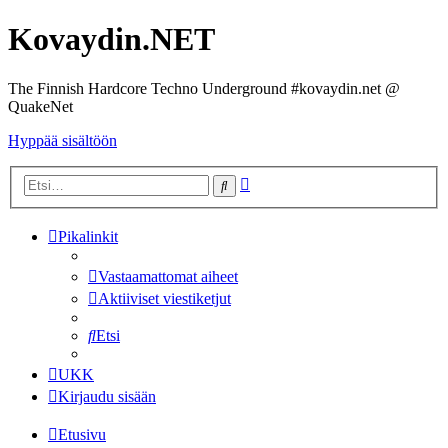
Kovaydin.NET
The Finnish Hardcore Techno Underground #kovaydin.net @
QuakeNet
Hyppää sisältöön
Tarkennettu
Etsi
haku
Pikalinkit
Vastaamattomat aiheet
Aktiiviset viestiketjut
Etsi
UKK
Kirjaudu sisään
Etusivu