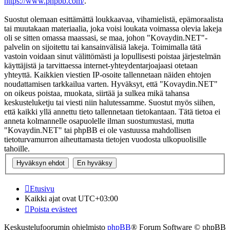
https://www.phpbb.com/
.
Suostut olemaan esittämättä loukkaavaa, vihamielistä, epämoraalista
tai muutakaan materiaalia, joka voisi loukata voimassa olevia lakeja
oli se sitten omassa maassasi, se maa, johon "Kovaydin.NET"-
palvelin on sijoitettu tai kansainvälisiä lakeja. Toimimalla tätä
vastoin voidaan sinut välittömästi ja lopullisesti poistaa järjestelmän
käyttäjistä ja tarvittaessa internet-yhteydentarjoajaasi otetaan
yhteyttä. Kaikkien viestien IP-osoite tallennetaan näiden ehtojen
noudattamisen tarkkailua varten. Hyväksyt, että "Kovaydin.NET"
on oikeus poistaa, muokata, siirtää ja sulkea mikä tahansa
keskusteluketju tai viesti niin halutessamme. Suostut myös siihen,
että kaikki yllä annettu tieto tallennetaan tietokantaan. Tätä tietoa ei
anneta kolmannelle osapuolelle ilman suostumustasi, mutta
"Kovaydin.NET" tai phpBB ei ole vastuussa mahdollisen
tietoturvamurron aiheuttamasta tietojen vuodosta ulkopuolisille
tahoille.
Etusivu
Kaikki ajat ovat
UTC+03:00
Poista evästeet
Keskustelufoorumin ohjelmisto
phpBB
® Forum Software © phpBB