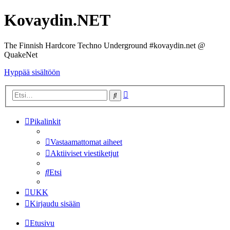
Kovaydin.NET
The Finnish Hardcore Techno Underground #kovaydin.net @
QuakeNet
Hyppää sisältöön
Tarkennettu
Etsi
haku
Pikalinkit
Vastaamattomat aiheet
Aktiiviset viestiketjut
Etsi
UKK
Kirjaudu sisään
Etusivu