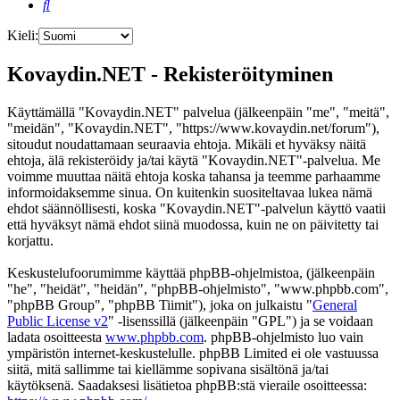
Etsi
Kieli:
Kovaydin.NET - Rekisteröityminen
Käyttämällä "Kovaydin.NET" palvelua (jälkeenpäin "me", "meitä",
"meidän", "Kovaydin.NET", "https://www.kovaydin.net/forum"),
sitoudut noudattamaan seuraavia ehtoja. Mikäli et hyväksy näitä
ehtoja, älä rekisteröidy ja/tai käytä "Kovaydin.NET"-palvelua. Me
voimme muuttaa näitä ehtoja koska tahansa ja teemme parhaamme
informoidaksemme sinua. On kuitenkin suositeltavaa lukea nämä
ehdot säännöllisesti, koska "Kovaydin.NET"-palvelun käyttö vaatii
että hyväksyt nämä ehdot siinä muodossa, kuin ne on päivitetty tai
korjattu.
Keskustelufoorumimme käyttää phpBB-ohjelmistoa, (jälkeenpäin
"he", "heidät", "heidän", "phpBB-ohjelmisto", "www.phpbb.com",
"phpBB Group", "phpBB Tiimit"), joka on julkaistu "
General
Public License v2
" -lisenssillä (jälkeenpäin "GPL") ja se voidaan
ladata osoitteesta
www.phpbb.com
. phpBB-ohjelmisto luo vain
ympäristön internet-keskustelulle. phpBB Limited ei ole vastuussa
siitä, mitä sallimme tai kiellämme sopivana sisältönä ja/tai
käytöksenä. Saadaksesi lisätietoa phpBB:stä vieraile osoitteessa: