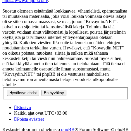
https://www.phpbb.com/
.
Suostut olemaan esittämättä loukkaavaa, vihamielistä, epämoraalista
tai muutakaan materiaalia, joka voisi loukata voimassa olevia lakeja
oli se sitten omassa maassasi, se maa, johon "Kovaydin.NET"-
palvelin on sijoitettu tai kansainvälisiä lakeja. Toimimalla tätä
vastoin voidaan sinut välittömästi ja lopullisesti poistaa järjestelmän
käyttäjistä ja tarvittaessa internet-yhteydentarjoajaasi otetaan
yhteyttä. Kaikkien viestien IP-osoite tallennetaan näiden ehtojen
noudattamisen tarkkailua varten. Hyväksyt, että "Kovaydin.NET"
on oikeus poistaa, muokata, siirtää ja sulkea mikä tahansa
keskusteluketju tai viesti niin halutessamme. Suostut myös siihen,
että kaikki yllä annettu tieto tallennetaan tietokantaan. Tätä tietoa ei
anneta kolmannelle osapuolelle ilman suostumustasi, mutta
"Kovaydin.NET" tai phpBB ei ole vastuussa mahdollisen
tietoturvamurron aiheuttamasta tietojen vuodosta ulkopuolisille
tahoille.
Etusivu
Kaikki ajat ovat
UTC+03:00
Poista evästeet
Keskustelufoorumin ohjelmisto
phpBB
® Forum Software © phpBB