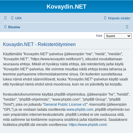
Kovaydin.NET
UKK
Kirjaudu sisään
E
Etusivu
t
Kieli:
s
Kovaydin.NET - Rekisteröityminen
i
Käyttämällä "Kovaydin.NET" palvelua (jälkeenpäin "me", "meitä", "meidän",
"Kovaydin.NET", "https://www.kovaydin.net/forum"), sitoudut noudattamaan
seuraavia ehtoja. Mikäli et hyväksy näitä ehtoja, älä rekisteröidy ja/tai käytä
"Kovaydin.NET"-palvelua. Me voimme muuttaa näitä ehtoja koska tahansa ja
teemme parhaamme informoidaksemme sinua. On kuitenkin suositeltavaa
lukea nämä ehdot säännöllisesti, koska "Kovaydin.NET"-palvelun käyttö vaatii
että hyväksyt nämä ehdot siinä muodossa, kuin ne on päivitetty tai korjattu.
Keskustelufoorumimme käyttää phpBB-ohjelmistoa, (jälkeenpäin "he", "heidät",
"heidän", "phpBB-ohjelmisto", "www.phpbb.com", "phpBB Group", "phpBB
Tiimit"), joka on julkaistu "
General Public License v2
" -lisenssillä (jälkeenpäin
"GPL") ja se voidaan ladata osoitteesta
www.phpbb.com
. phpBB-ohjelmisto luo
vain ympäristön internet-keskustelulle. phpBB Limited ei ole vastuussa siitä,
mitä sallimme tai kiellämme sopivana sisältönä ja/tai käytöksenä. Saadaksesi
lisätietoa phpBB:stä vieraile osoitteessa:
https://www.phpbb.com/
.