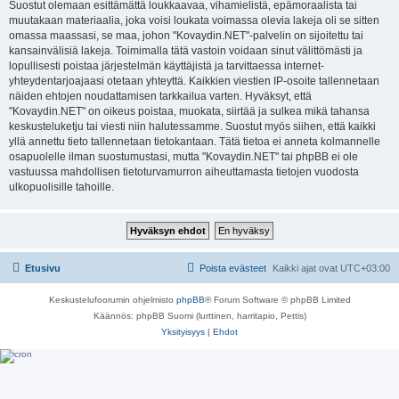
Suostut olemaan esittämättä loukkaavaa, vihamielistä, epämoraalista tai
muutakaan materiaalia, joka voisi loukata voimassa olevia lakeja oli se sitten
omassa maassasi, se maa, johon "Kovaydin.NET"-palvelin on sijoitettu tai
kansainvälisiä lakeja. Toimimalla tätä vastoin voidaan sinut välittömästi ja
lopullisesti poistaa järjestelmän käyttäjistä ja tarvittaessa internet-
yhteydentarjoajaasi otetaan yhteyttä. Kaikkien viestien IP-osoite tallennetaan
näiden ehtojen noudattamisen tarkkailua varten. Hyväksyt, että
"Kovaydin.NET" on oikeus poistaa, muokata, siirtää ja sulkea mikä tahansa
keskusteluketju tai viesti niin halutessamme. Suostut myös siihen, että kaikki
yllä annettu tieto tallennetaan tietokantaan. Tätä tietoa ei anneta kolmannelle
osapuolelle ilman suostumustasi, mutta "Kovaydin.NET" tai phpBB ei ole
vastuussa mahdollisen tietoturvamurron aiheuttamasta tietojen vuodosta
ulkopuolisille tahoille.
Etusivu
Poista evästeet
Kaikki ajat ovat
UTC+03:00
Keskustelufoorumin ohjelmisto
phpBB
® Forum Software © phpBB Limited
Käännös: phpBB Suomi (lurttinen, harritapio, Pettis)
Yksityisyys
|
Ehdot