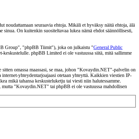
noudattamaan seuraavia ehtoja. Mikäli et hyväksy näitä ehtoja, älä
inua. On kuitenkin suositeltavaa lukea nämä ehdot säännöllisesti,
 Group", "phpBB Tiimit"), joka on julkaistu "
General Public
t-keskustelulle. phpBB Limited ei ole vastuussa siitä, mitä sallimme
i se sitten omassa maassasi, se maa, johon "Kovaydin.NET"-palvelin on
ssa internet-yhteydentarjoajaasi otetaan yhteyttä. Kaikkien viestien IP-
kea mikä tahansa keskusteluketju tai viesti niin halutessamme.
tasi, mutta "Kovaydin.NET" tai phpBB ei ole vastuussa mahdollisen