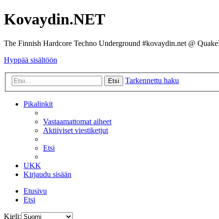
Kovaydin.NET
The Finnish Hardcore Techno Underground #kovaydin.net @ Quake
Hyppää sisältöön
Tarkennettu haku
Etsi
Pikalinkit
Vastaamattomat aiheet
Aktiiviset viestiketjut
Etsi
UKK
Kirjaudu sisään
Etusivu
Etsi
Kieli: