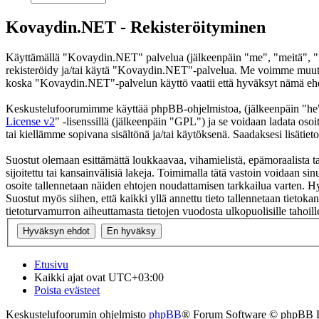
Kovaydin.NET - Rekisteröityminen
Käyttämällä "Kovaydin.NET" palvelua (jälkeenpäin "me", "meitä", "m
rekisteröidy ja/tai käytä "Kovaydin.NET"-palvelua. Me voimme muutt
koska "Kovaydin.NET"-palvelun käyttö vaatii että hyväksyt nämä ehdot
Keskustelufoorumimme käyttää phpBB-ohjelmistoa, (jälkeenpäin "he
License v2
" -lisenssillä (jälkeenpäin "GPL") ja se voidaan ladata osoi
tai kiellämme sopivana sisältönä ja/tai käytöksenä. Saadaksesi lisätiet
Suostut olemaan esittämättä loukkaavaa, vihamielistä, epämoraalista t
sijoitettu tai kansainvälisiä lakeja. Toimimalla tätä vastoin voidaan sinu
osoite tallennetaan näiden ehtojen noudattamisen tarkkailua varten. H
Suostut myös siihen, että kaikki yllä annettu tieto tallennetaan tiet
tietoturvamurron aiheuttamasta tietojen vuodosta ulkopuolisille tahoill
Etusivu
Kaikki ajat ovat
UTC+03:00
Poista evästeet
Keskustelufoorumin ohjelmisto
phpBB
® Forum Software © phpBB 