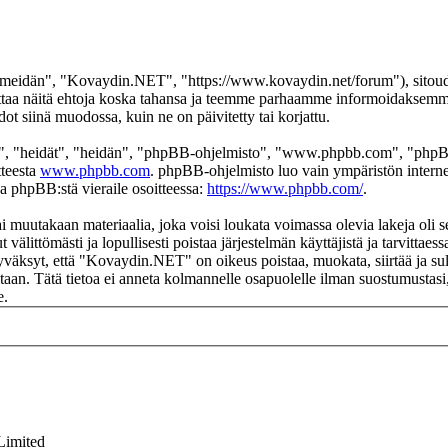
eidän", "Kovaydin.NET", "https://www.kovaydin.net/forum"), sitoudut 
aa näitä ehtoja koska tahansa ja teemme parhaamme informoidaksemme s
 siinä muodossa, kuin ne on päivitetty tai korjattu.
", "heidät", "heidän", "phpBB-ohjelmisto", "www.phpbb.com", "phpBB
tteesta
www.phpbb.com
. phpBB-ohjelmisto luo vain ympäristön interne
oa phpBB:stä vieraile osoitteessa:
https://www.phpbb.com/
.
ai muutakaan materiaalia, joka voisi loukata voimassa olevia lakeja ol
t välittömästi ja lopullisesti poistaa järjestelmän käyttäjistä ja tarvittae
yväksyt, että "Kovaydin.NET" on oikeus poistaa, muokata, siirtää ja sul
okantaan. Tätä tietoa ei anneta kolmannelle osapuolelle ilman suostumus
e.
Limited