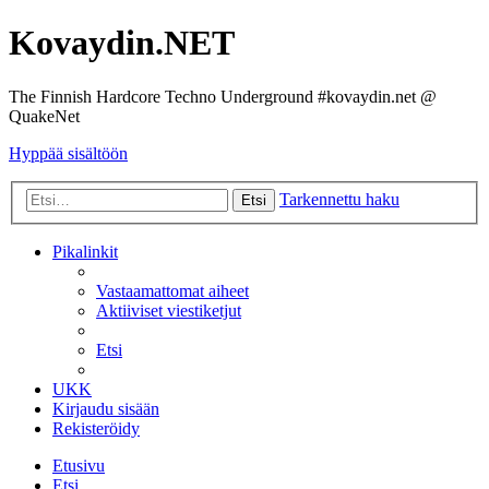
Kovaydin.NET
The Finnish Hardcore Techno Underground #kovaydin.net @
QuakeNet
Hyppää sisältöön
Tarkennettu haku
Etsi
Pikalinkit
Vastaamattomat aiheet
Aktiiviset viestiketjut
Etsi
UKK
Kirjaudu sisään
Rekisteröidy
Etusivu
Etsi