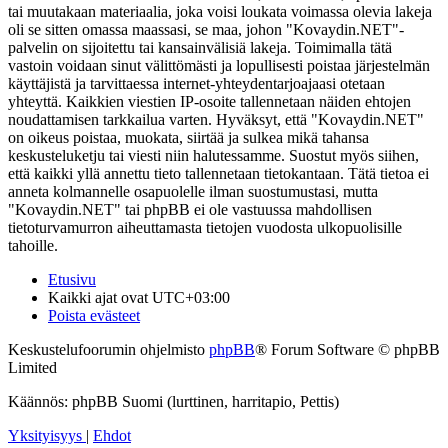
tai muutakaan materiaalia, joka voisi loukata voimassa olevia lakeja
oli se sitten omassa maassasi, se maa, johon "Kovaydin.NET"-
palvelin on sijoitettu tai kansainvälisiä lakeja. Toimimalla tätä
vastoin voidaan sinut välittömästi ja lopullisesti poistaa järjestelmän
käyttäjistä ja tarvittaessa internet-yhteydentarjoajaasi otetaan
yhteyttä. Kaikkien viestien IP-osoite tallennetaan näiden ehtojen
noudattamisen tarkkailua varten. Hyväksyt, että "Kovaydin.NET"
on oikeus poistaa, muokata, siirtää ja sulkea mikä tahansa
keskusteluketju tai viesti niin halutessamme. Suostut myös siihen,
että kaikki yllä annettu tieto tallennetaan tietokantaan. Tätä tietoa ei
anneta kolmannelle osapuolelle ilman suostumustasi, mutta
"Kovaydin.NET" tai phpBB ei ole vastuussa mahdollisen
tietoturvamurron aiheuttamasta tietojen vuodosta ulkopuolisille
tahoille.
Etusivu
Kaikki ajat ovat
UTC+03:00
Poista evästeet
Keskustelufoorumin ohjelmisto
phpBB
® Forum Software © phpBB
Limited
Käännös: phpBB Suomi (lurttinen, harritapio, Pettis)
Yksityisyys
|
Ehdot