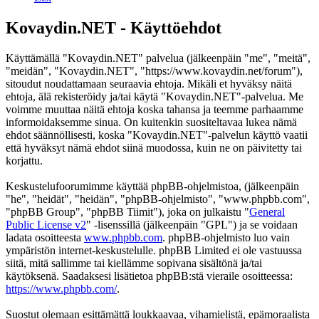
Kovaydin.NET - Käyttöehdot
Käyttämällä "Kovaydin.NET" palvelua (jälkeenpäin "me", "meitä",
"meidän", "Kovaydin.NET", "https://www.kovaydin.net/forum"),
sitoudut noudattamaan seuraavia ehtoja. Mikäli et hyväksy näitä
ehtoja, älä rekisteröidy ja/tai käytä "Kovaydin.NET"-palvelua. Me
voimme muuttaa näitä ehtoja koska tahansa ja teemme parhaamme
informoidaksemme sinua. On kuitenkin suositeltavaa lukea nämä
ehdot säännöllisesti, koska "Kovaydin.NET"-palvelun käyttö vaatii
että hyväksyt nämä ehdot siinä muodossa, kuin ne on päivitetty tai
korjattu.
Keskustelufoorumimme käyttää phpBB-ohjelmistoa, (jälkeenpäin
"he", "heidät", "heidän", "phpBB-ohjelmisto", "www.phpbb.com",
"phpBB Group", "phpBB Tiimit"), joka on julkaistu "
General
Public License v2
" -lisenssillä (jälkeenpäin "GPL") ja se voidaan
ladata osoitteesta
www.phpbb.com
. phpBB-ohjelmisto luo vain
ympäristön internet-keskustelulle. phpBB Limited ei ole vastuussa
siitä, mitä sallimme tai kiellämme sopivana sisältönä ja/tai
käytöksenä. Saadaksesi lisätietoa phpBB:stä vieraile osoitteessa:
https://www.phpbb.com/
.
Suostut olemaan esittämättä loukkaavaa, vihamielistä, epämoraalista