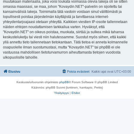
muutakaan materiaalia, joka voisi loukata voimassa olevia lakeja oli se sitten
omassa maassasi, se maa, johon "Kovaydin.NET"-palvelin on sijoitettu tai
kansainvälisiä lakeja. Toimimalla tätä vastoin voidaan sinut välittömästi ja
lopullisesti poistaa järjestelmän käyttäjistä ja tarvittaessa internet-
yhteydentarjoajaasi otetaan yhteyttä. Kaikkien viestien IP-osoite tallennetaan
näiden ehtojen noudattamisen tarkkailua varten. Hyväksyt, että
"Kovaydin.NET" on oikeus poistaa, muokata, siirtää ja sulkea mikä tahansa
keskusteluketju tai viesti niin halutessamme. Suostut myös siihen, että kaikki
yllä annettu tieto tallennetaan tietokantaan. Tätä tietoa ei anneta kolmannelle
osapuolelle ilman suostumustasi, mutta "Kovaydin.NET" tai phpBB ei ole
vastuussa mahdollisen tietoturvamurron aiheuttamasta tietojen vuodosta
ulkopuolisille tahoille.
Etusivu
Poista evästeet
Kaikki ajat ovat
UTC+03:00
Keskustelufoorumin ohjelmisto
phpBB
® Forum Software © phpBB Limited
Käännös: phpBB Suomi (lurttinen, harritapio, Pettis)
Yksityisyys
|
Ehdot