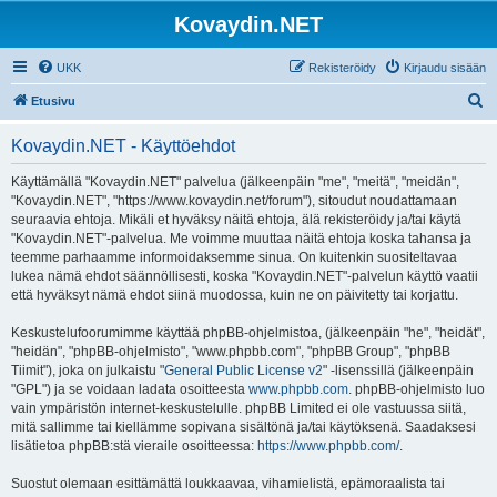
Kovaydin.NET
UKK
Rekisteröidy
Kirjaudu sisään
E
Etusivu
t
Kovaydin.NET - Käyttöehdot
s
i
Käyttämällä "Kovaydin.NET" palvelua (jälkeenpäin "me", "meitä", "meidän",
"Kovaydin.NET", "https://www.kovaydin.net/forum"), sitoudut noudattamaan
seuraavia ehtoja. Mikäli et hyväksy näitä ehtoja, älä rekisteröidy ja/tai käytä
"Kovaydin.NET"-palvelua. Me voimme muuttaa näitä ehtoja koska tahansa ja
teemme parhaamme informoidaksemme sinua. On kuitenkin suositeltavaa
lukea nämä ehdot säännöllisesti, koska "Kovaydin.NET"-palvelun käyttö vaatii
että hyväksyt nämä ehdot siinä muodossa, kuin ne on päivitetty tai korjattu.
Keskustelufoorumimme käyttää phpBB-ohjelmistoa, (jälkeenpäin "he", "heidät",
"heidän", "phpBB-ohjelmisto", "www.phpbb.com", "phpBB Group", "phpBB
Tiimit"), joka on julkaistu "
General Public License v2
" -lisenssillä (jälkeenpäin
"GPL") ja se voidaan ladata osoitteesta
www.phpbb.com
. phpBB-ohjelmisto luo
vain ympäristön internet-keskustelulle. phpBB Limited ei ole vastuussa siitä,
mitä sallimme tai kiellämme sopivana sisältönä ja/tai käytöksenä. Saadaksesi
lisätietoa phpBB:stä vieraile osoitteessa:
https://www.phpbb.com/
.
Suostut olemaan esittämättä loukkaavaa, vihamielistä, epämoraalista tai