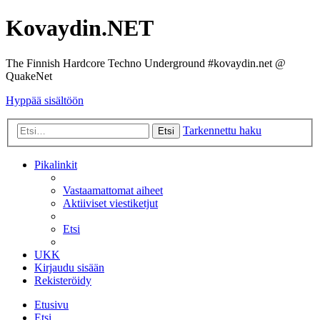
Kovaydin.NET
The Finnish Hardcore Techno Underground #kovaydin.net @
QuakeNet
Hyppää sisältöön
Tarkennettu haku
Etsi
Pikalinkit
Vastaamattomat aiheet
Aktiiviset viestiketjut
Etsi
UKK
Kirjaudu sisään
Rekisteröidy
Etusivu
Etsi