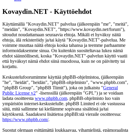
Kovaydin.NET - Käyttöehdot
Käyttämällä "Kovaydin.NET" palvelua (jälkeenpäin "me", "meitä",
"meidän", "Kovaydin.NET", "https://www.kovaydin.net/forum"),
sitoudut noudattamaan seuraavia ehtoja. Mikäli et hyväksy näitä
ehtoja, älä rekisteröidy ja/tai käytä "Kovaydin.NET"-palvelua. Me
voimme muuttaa näitä ehtoja koska tahansa ja teemme parhaamme
informoidaksemme sinua. On kuitenkin suositeltavaa lukea nämä
ehdot säännöllisesti, koska "Kovaydin.NET"-palvelun käyttö vaatii
että hyväksyt nämä ehdot siinä muodossa, kuin ne on päivitetty tai
korjattu.
Keskustelufoorumimme käyttää phpBB-ohjelmistoa, (jälkeenpäin
"he", "heidät", "heidän", "phpBB-ohjelmisto", "www.phpbb.com",
"phpBB Group", "phpBB Tiimit"), joka on julkaistu "
General
Public License v2
" -lisenssillä (jälkeenpäin "GPL") ja se voidaan
ladata osoitteesta
www.phpbb.com
. phpBB-ohjelmisto luo vain
ympäristön internet-keskustelulle. phpBB Limited ei ole vastuussa
siitä, mitä sallimme tai kiellämme sopivana sisältönä ja/tai
käytöksenä. Saadaksesi lisätietoa phpBB:stä vieraile osoitteessa:
https://www.phpbb.com/
.
Suostut olemaan esittämättä loukkaavaa, vihamielistä, epämoraalista