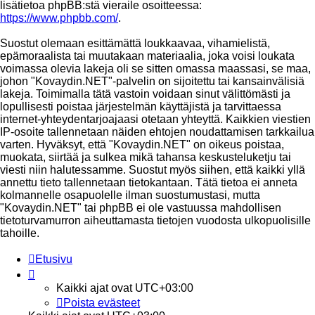
lisätietoa phpBB:stä vieraile osoitteessa:
https://www.phpbb.com/
.
Suostut olemaan esittämättä loukkaavaa, vihamielistä,
epämoraalista tai muutakaan materiaalia, joka voisi loukata
voimassa olevia lakeja oli se sitten omassa maassasi, se maa,
johon "Kovaydin.NET"-palvelin on sijoitettu tai kansainvälisiä
lakeja. Toimimalla tätä vastoin voidaan sinut välittömästi ja
lopullisesti poistaa järjestelmän käyttäjistä ja tarvittaessa
internet-yhteydentarjoajaasi otetaan yhteyttä. Kaikkien viestien
IP-osoite tallennetaan näiden ehtojen noudattamisen tarkkailua
varten. Hyväksyt, että "Kovaydin.NET" on oikeus poistaa,
muokata, siirtää ja sulkea mikä tahansa keskusteluketju tai
viesti niin halutessamme. Suostut myös siihen, että kaikki yllä
annettu tieto tallennetaan tietokantaan. Tätä tietoa ei anneta
kolmannelle osapuolelle ilman suostumustasi, mutta
"Kovaydin.NET" tai phpBB ei ole vastuussa mahdollisen
tietoturvamurron aiheuttamasta tietojen vuodosta ulkopuolisille
tahoille.
Etusivu
Kaikki ajat ovat
UTC+03:00
Poista evästeet