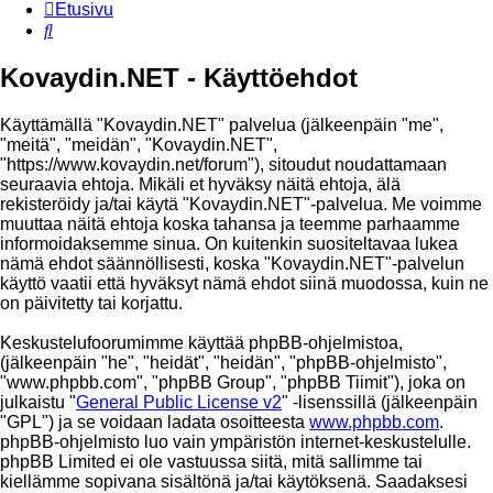
Etusivu
Etsi
Kovaydin.NET - Käyttöehdot
Käyttämällä "Kovaydin.NET" palvelua (jälkeenpäin "me",
"meitä", "meidän", "Kovaydin.NET",
"https://www.kovaydin.net/forum"), sitoudut noudattamaan
seuraavia ehtoja. Mikäli et hyväksy näitä ehtoja, älä
rekisteröidy ja/tai käytä "Kovaydin.NET"-palvelua. Me voimme
muuttaa näitä ehtoja koska tahansa ja teemme parhaamme
informoidaksemme sinua. On kuitenkin suositeltavaa lukea
nämä ehdot säännöllisesti, koska "Kovaydin.NET"-palvelun
käyttö vaatii että hyväksyt nämä ehdot siinä muodossa, kuin ne
on päivitetty tai korjattu.
Keskustelufoorumimme käyttää phpBB-ohjelmistoa,
(jälkeenpäin "he", "heidät", "heidän", "phpBB-ohjelmisto",
"www.phpbb.com", "phpBB Group", "phpBB Tiimit"), joka on
julkaistu "
General Public License v2
" -lisenssillä (jälkeenpäin
"GPL") ja se voidaan ladata osoitteesta
www.phpbb.com
.
phpBB-ohjelmisto luo vain ympäristön internet-keskustelulle.
phpBB Limited ei ole vastuussa siitä, mitä sallimme tai
kiellämme sopivana sisältönä ja/tai käytöksenä. Saadaksesi