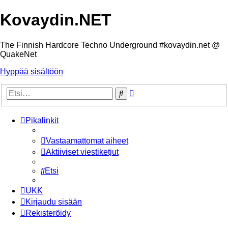
Kovaydin.NET
The Finnish Hardcore Techno Underground #kovaydin.net @
QuakeNet
Hyppää sisältöön
Tarkennettu
Etsi
haku
Pikalinkit
Vastaamattomat aiheet
Aktiiviset viestiketjut
Etsi
UKK
Kirjaudu sisään
Rekisteröidy