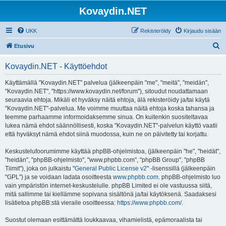
Kovaydin.NET
UKK
Rekisteröidy
Kirjaudu sisään
E
Etusivu
t
Kovaydin.NET - Käyttöehdot
s
i
Käyttämällä "Kovaydin.NET" palvelua (jälkeenpäin "me", "meitä", "meidän",
"Kovaydin.NET", "https://www.kovaydin.net/forum"), sitoudut noudattamaan
seuraavia ehtoja. Mikäli et hyväksy näitä ehtoja, älä rekisteröidy ja/tai käytä
"Kovaydin.NET"-palvelua. Me voimme muuttaa näitä ehtoja koska tahansa ja
teemme parhaamme informoidaksemme sinua. On kuitenkin suositeltavaa
lukea nämä ehdot säännöllisesti, koska "Kovaydin.NET"-palvelun käyttö vaatii
että hyväksyt nämä ehdot siinä muodossa, kuin ne on päivitetty tai korjattu.
Keskustelufoorumimme käyttää phpBB-ohjelmistoa, (jälkeenpäin "he", "heidät",
"heidän", "phpBB-ohjelmisto", "www.phpbb.com", "phpBB Group", "phpBB
Tiimit"), joka on julkaistu "
General Public License v2
" -lisenssillä (jälkeenpäin
"GPL") ja se voidaan ladata osoitteesta
www.phpbb.com
. phpBB-ohjelmisto luo
vain ympäristön internet-keskustelulle. phpBB Limited ei ole vastuussa siitä,
mitä sallimme tai kiellämme sopivana sisältönä ja/tai käytöksenä. Saadaksesi
lisätietoa phpBB:stä vieraile osoitteessa:
https://www.phpbb.com/
.
Suostut olemaan esittämättä loukkaavaa, vihamielistä, epämoraalista tai