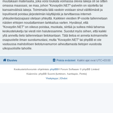
muutakaan materiaalia, joka voisi loukata voimassa olevia lakeja oli se sitten
omassa maassasi, se maa, johon "Kovaydin.NET"-palvelin on sijoitettu tai
kansainvälisiä lakeja. Toimimalla tätä vastoin voidaan sinut välittömästi ja
lopullisesti poistaa järjestelmän käyttäjistä ja tarvittaessa internet-
yhteydentarjoajaasi otetaan yhteyttä. Kaikkien viestien IP-osoite tallennetaan
näiden ehtojen noudattamisen tarkkailua varten. Hyväksyt, että
"Kovaydin.NET" on oikeus poistaa, muokata, siirtää ja sulkea mikä tahansa
keskusteluketju tai viesti niin halutessamme. Suostut myös siihen, että kaikki
yllä annettu tieto tallennetaan tietokantaan. Tätä tietoa ei anneta kolmannelle
osapuolelle ilman suostumustasi, mutta "Kovaydin.NET" tai phpBB ei ole
vastuussa mahdollisen tietoturvamurron aiheuttamasta tietojen vuodosta
ulkopuolisille tahoille.
Etusivu
Poista evästeet
Kaikki ajat ovat
UTC+03:00
Keskustelufoorumin ohjelmisto
phpBB
® Forum Software © phpBB Limited
Käännös: phpBB Suomi (lurttinen, harritapio, Pettis)
Yksityisyys
|
Ehdot