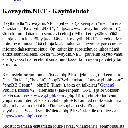
Kovaydin.NET - Käyttöehdot
Käyttämällä "Kovaydin.NET" palvelua (jälkeenpäin "me", "meitä",
"meidän", "Kovaydin.NET", "https://www.kovaydin.net/forum"),
sitoudut noudattamaan seuraavia ehtoja. Mikäli et hyväksy näitä
ehtoja, älä rekisteröidy ja/tai käytä "Kovaydin.NET"-palvelua. Me
voimme muuttaa näitä ehtoja koska tahansa ja teemme parhaamme
informoidaksemme sinua. On kuitenkin suositeltavaa lukea nämä
ehdot säännöllisesti, koska "Kovaydin.NET"-palvelun käyttö vaatii
että hyväksyt nämä ehdot siinä muodossa, kuin ne on päivitetty tai
korjattu.
Keskustelufoorumimme käyttää phpBB-ohjelmistoa, (jälkeenpäin
"he", "heidät", "heidän", "phpBB-ohjelmisto", "www.phpbb.com",
"phpBB Group", "phpBB Tiimit"), joka on julkaistu "
General
Public License v2
" -lisenssillä (jälkeenpäin "GPL") ja se voidaan
ladata osoitteesta
www.phpbb.com
. phpBB-ohjelmisto luo vain
ympäristön internet-keskustelulle. phpBB Limited ei ole vastuussa
siitä, mitä sallimme tai kiellämme sopivana sisältönä ja/tai
käytöksenä. Saadaksesi lisätietoa phpBB:stä vieraile osoitteessa:
https://www.phpbb.com/
.
Suostut olemaan esittämättä loukkaavaa, vihamielistä, epämoraalista