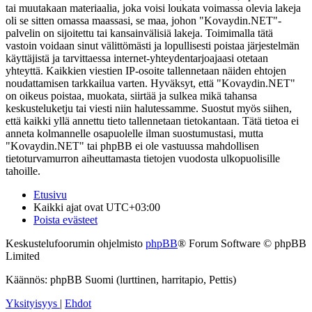
tai muutakaan materiaalia, joka voisi loukata voimassa olevia lakeja
oli se sitten omassa maassasi, se maa, johon "Kovaydin.NET"-
palvelin on sijoitettu tai kansainvälisiä lakeja. Toimimalla tätä
vastoin voidaan sinut välittömästi ja lopullisesti poistaa järjestelmän
käyttäjistä ja tarvittaessa internet-yhteydentarjoajaasi otetaan
yhteyttä. Kaikkien viestien IP-osoite tallennetaan näiden ehtojen
noudattamisen tarkkailua varten. Hyväksyt, että "Kovaydin.NET"
on oikeus poistaa, muokata, siirtää ja sulkea mikä tahansa
keskusteluketju tai viesti niin halutessamme. Suostut myös siihen,
että kaikki yllä annettu tieto tallennetaan tietokantaan. Tätä tietoa ei
anneta kolmannelle osapuolelle ilman suostumustasi, mutta
"Kovaydin.NET" tai phpBB ei ole vastuussa mahdollisen
tietoturvamurron aiheuttamasta tietojen vuodosta ulkopuolisille
tahoille.
Etusivu
Kaikki ajat ovat
UTC+03:00
Poista evästeet
Keskustelufoorumin ohjelmisto
phpBB
® Forum Software © phpBB
Limited
Käännös: phpBB Suomi (lurttinen, harritapio, Pettis)
Yksityisyys
|
Ehdot