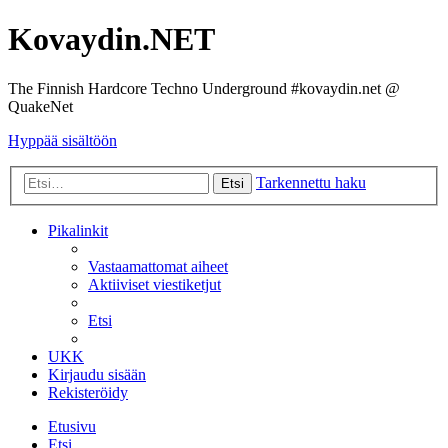
Kovaydin.NET
The Finnish Hardcore Techno Underground #kovaydin.net @
QuakeNet
Hyppää sisältöön
Tarkennettu haku
Etsi
Pikalinkit
Vastaamattomat aiheet
Aktiiviset viestiketjut
Etsi
UKK
Kirjaudu sisään
Rekisteröidy
Etusivu
Etsi