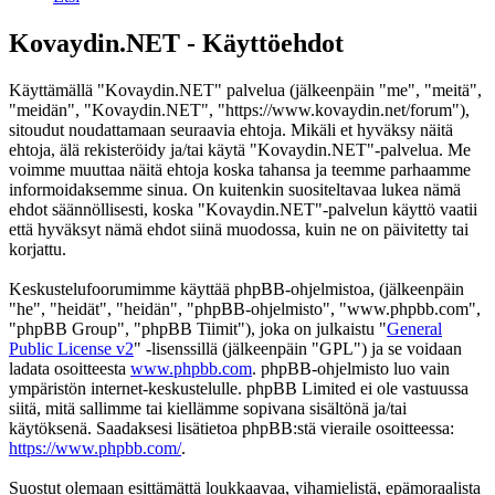
Kovaydin.NET - Käyttöehdot
Käyttämällä "Kovaydin.NET" palvelua (jälkeenpäin "me", "meitä",
"meidän", "Kovaydin.NET", "https://www.kovaydin.net/forum"),
sitoudut noudattamaan seuraavia ehtoja. Mikäli et hyväksy näitä
ehtoja, älä rekisteröidy ja/tai käytä "Kovaydin.NET"-palvelua. Me
voimme muuttaa näitä ehtoja koska tahansa ja teemme parhaamme
informoidaksemme sinua. On kuitenkin suositeltavaa lukea nämä
ehdot säännöllisesti, koska "Kovaydin.NET"-palvelun käyttö vaatii
että hyväksyt nämä ehdot siinä muodossa, kuin ne on päivitetty tai
korjattu.
Keskustelufoorumimme käyttää phpBB-ohjelmistoa, (jälkeenpäin
"he", "heidät", "heidän", "phpBB-ohjelmisto", "www.phpbb.com",
"phpBB Group", "phpBB Tiimit"), joka on julkaistu "
General
Public License v2
" -lisenssillä (jälkeenpäin "GPL") ja se voidaan
ladata osoitteesta
www.phpbb.com
. phpBB-ohjelmisto luo vain
ympäristön internet-keskustelulle. phpBB Limited ei ole vastuussa
siitä, mitä sallimme tai kiellämme sopivana sisältönä ja/tai
käytöksenä. Saadaksesi lisätietoa phpBB:stä vieraile osoitteessa:
https://www.phpbb.com/
.
Suostut olemaan esittämättä loukkaavaa, vihamielistä, epämoraalista