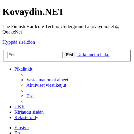
Kovaydin.NET
The Finnish Hardcore Techno Underground #kovaydin.net @
QuakeNet
Hyppää sisältöön
Tarkennettu haku
Etsi
Pikalinkit
Vastaamattomat aiheet
Aktiiviset viestiketjut
Etsi
UKK
Kirjaudu sisään
Rekisteröidy
Etusivu
Etsi