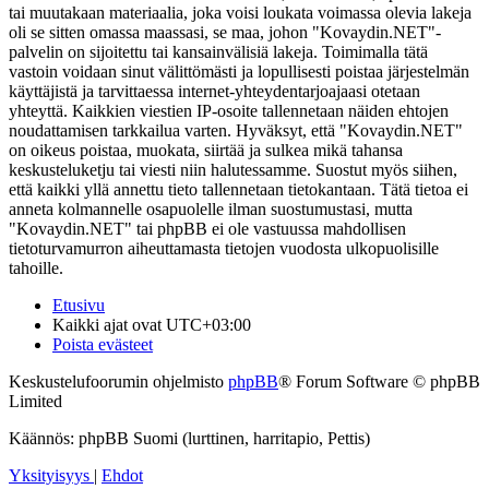
tai muutakaan materiaalia, joka voisi loukata voimassa olevia lakeja
oli se sitten omassa maassasi, se maa, johon "Kovaydin.NET"-
palvelin on sijoitettu tai kansainvälisiä lakeja. Toimimalla tätä
vastoin voidaan sinut välittömästi ja lopullisesti poistaa järjestelmän
käyttäjistä ja tarvittaessa internet-yhteydentarjoajaasi otetaan
yhteyttä. Kaikkien viestien IP-osoite tallennetaan näiden ehtojen
noudattamisen tarkkailua varten. Hyväksyt, että "Kovaydin.NET"
on oikeus poistaa, muokata, siirtää ja sulkea mikä tahansa
keskusteluketju tai viesti niin halutessamme. Suostut myös siihen,
että kaikki yllä annettu tieto tallennetaan tietokantaan. Tätä tietoa ei
anneta kolmannelle osapuolelle ilman suostumustasi, mutta
"Kovaydin.NET" tai phpBB ei ole vastuussa mahdollisen
tietoturvamurron aiheuttamasta tietojen vuodosta ulkopuolisille
tahoille.
Etusivu
Kaikki ajat ovat
UTC+03:00
Poista evästeet
Keskustelufoorumin ohjelmisto
phpBB
® Forum Software © phpBB
Limited
Käännös: phpBB Suomi (lurttinen, harritapio, Pettis)
Yksityisyys
|
Ehdot