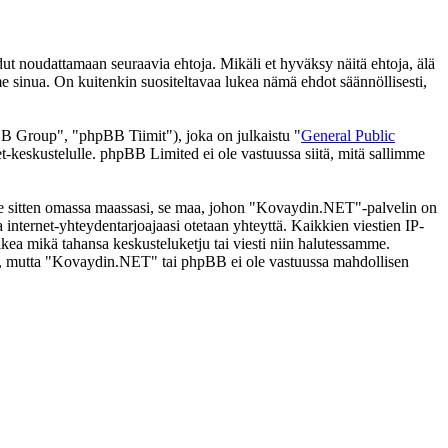
noudattamaan seuraavia ehtoja. Mikäli et hyväksy näitä ehtoja, älä
inua. On kuitenkin suositeltavaa lukea nämä ehdot säännöllisesti,
 Group", "phpBB Tiimit"), joka on julkaistu "
General Public
t-keskustelulle. phpBB Limited ei ole vastuussa siitä, mitä sallimme
i se sitten omassa maassasi, se maa, johon "Kovaydin.NET"-palvelin on
ssa internet-yhteydentarjoajaasi otetaan yhteyttä. Kaikkien viestien IP-
kea mikä tahansa keskusteluketju tai viesti niin halutessamme.
tasi, mutta "Kovaydin.NET" tai phpBB ei ole vastuussa mahdollisen