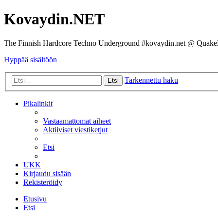
Kovaydin.NET
The Finnish Hardcore Techno Underground #kovaydin.net @ Quake
Hyppää sisältöön
Tarkennettu haku
Etsi
Pikalinkit
Vastaamattomat aiheet
Aktiiviset viestiketjut
Etsi
UKK
Kirjaudu sisään
Rekisteröidy
Etusivu
Etsi