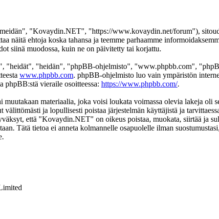
eidän", "Kovaydin.NET", "https://www.kovaydin.net/forum"), sitoudut 
aa näitä ehtoja koska tahansa ja teemme parhaamme informoidaksemme s
 siinä muodossa, kuin ne on päivitetty tai korjattu.
", "heidät", "heidän", "phpBB-ohjelmisto", "www.phpbb.com", "phpBB
tteesta
www.phpbb.com
. phpBB-ohjelmisto luo vain ympäristön interne
oa phpBB:stä vieraile osoitteessa:
https://www.phpbb.com/
.
ai muutakaan materiaalia, joka voisi loukata voimassa olevia lakeja ol
t välittömästi ja lopullisesti poistaa järjestelmän käyttäjistä ja tarvittae
yväksyt, että "Kovaydin.NET" on oikeus poistaa, muokata, siirtää ja sul
okantaan. Tätä tietoa ei anneta kolmannelle osapuolelle ilman suostumus
e.
Limited