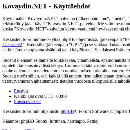
Kovaydin.NET - Käyttöehdot
Käyttämällä "Kovaydin.NET" palvelua (jälkeenpäin "me", "meitä", "m
rekisteröidy ja/tai käytä "Kovaydin.NET"-palvelua. Me voimme muutt
koska "Kovaydin.NET"-palvelun käyttö vaatii että hyväksyt nämä ehdot
Keskustelufoorumimme käyttää phpBB-ohjelmistoa, (jälkeenpäin "he
License v2
" -lisenssillä (jälkeenpäin "GPL") ja se voidaan ladata osoi
tai kiellämme sopivana sisältönä ja/tai käytöksenä. Saadaksesi lisätiet
Suostut olemaan esittämättä loukkaavaa, vihamielistä, epämoraalista t
sijoitettu tai kansainvälisiä lakeja. Toimimalla tätä vastoin voidaan sinu
osoite tallennetaan näiden ehtojen noudattamisen tarkkailua varten. H
Suostut myös siihen, että kaikki yllä annettu tieto tallennetaan tiet
tietoturvamurron aiheuttamasta tietojen vuodosta ulkopuolisille tahoill
Etusivu
Kaikki ajat ovat
UTC+03:00
Poista evästeet
Keskustelufoorumin ohjelmisto
phpBB
® Forum Software © phpBB 
Käännös: phpBB Suomi (lurttinen, harritapio, Pettis)