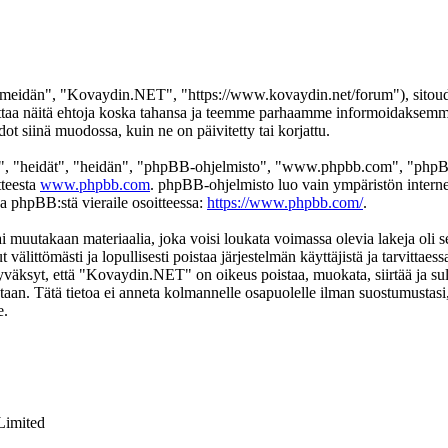
eidän", "Kovaydin.NET", "https://www.kovaydin.net/forum"), sitoudut 
aa näitä ehtoja koska tahansa ja teemme parhaamme informoidaksemme s
 siinä muodossa, kuin ne on päivitetty tai korjattu.
", "heidät", "heidän", "phpBB-ohjelmisto", "www.phpbb.com", "phpBB
tteesta
www.phpbb.com
. phpBB-ohjelmisto luo vain ympäristön interne
oa phpBB:stä vieraile osoitteessa:
https://www.phpbb.com/
.
ai muutakaan materiaalia, joka voisi loukata voimassa olevia lakeja ol
t välittömästi ja lopullisesti poistaa järjestelmän käyttäjistä ja tarvittae
yväksyt, että "Kovaydin.NET" on oikeus poistaa, muokata, siirtää ja sul
okantaan. Tätä tietoa ei anneta kolmannelle osapuolelle ilman suostumus
e.
Limited