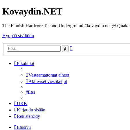
Kovaydin.NET
The Finnish Hardcore Techno Underground #kovaydin.net @ Quake
Hyppää sisältöön
Tarkennettu
Etsi
haku
Pikalinkit
Vastaamattomat aiheet
Aktiiviset viestiketjut
Etsi
UKK
Kirjaudu sisään
Rekisteröidy
Etusivu