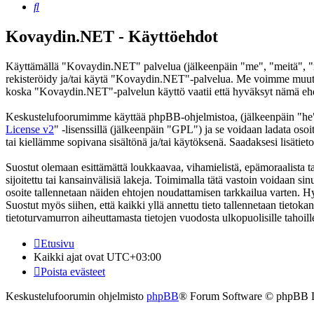
Etsi
Kovaydin.NET - Käyttöehdot
Käyttämällä "Kovaydin.NET" palvelua (jälkeenpäin "me", "meitä", "m
rekisteröidy ja/tai käytä "Kovaydin.NET"-palvelua. Me voimme muutt
koska "Kovaydin.NET"-palvelun käyttö vaatii että hyväksyt nämä ehdot
Keskustelufoorumimme käyttää phpBB-ohjelmistoa, (jälkeenpäin "he
License v2
" -lisenssillä (jälkeenpäin "GPL") ja se voidaan ladata osoi
tai kiellämme sopivana sisältönä ja/tai käytöksenä. Saadaksesi lisätiet
Suostut olemaan esittämättä loukkaavaa, vihamielistä, epämoraalista t
sijoitettu tai kansainvälisiä lakeja. Toimimalla tätä vastoin voidaan sinu
osoite tallennetaan näiden ehtojen noudattamisen tarkkailua varten. H
Suostut myös siihen, että kaikki yllä annettu tieto tallennetaan tiet
tietoturvamurron aiheuttamasta tietojen vuodosta ulkopuolisille tahoill
Etusivu
Kaikki ajat ovat
UTC+03:00
Poista evästeet
Keskustelufoorumin ohjelmisto
phpBB
® Forum Software © phpBB 