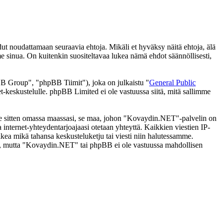
noudattamaan seuraavia ehtoja. Mikäli et hyväksy näitä ehtoja, älä
inua. On kuitenkin suositeltavaa lukea nämä ehdot säännöllisesti,
 Group", "phpBB Tiimit"), joka on julkaistu "
General Public
t-keskustelulle. phpBB Limited ei ole vastuussa siitä, mitä sallimme
i se sitten omassa maassasi, se maa, johon "Kovaydin.NET"-palvelin on
ssa internet-yhteydentarjoajaasi otetaan yhteyttä. Kaikkien viestien IP-
kea mikä tahansa keskusteluketju tai viesti niin halutessamme.
tasi, mutta "Kovaydin.NET" tai phpBB ei ole vastuussa mahdollisen