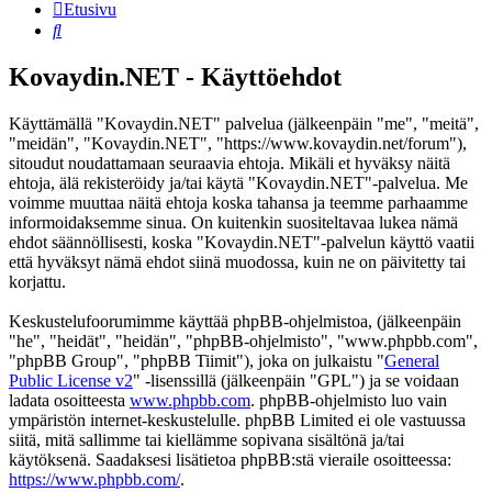
Etusivu
Etsi
Kovaydin.NET - Käyttöehdot
Käyttämällä "Kovaydin.NET" palvelua (jälkeenpäin "me", "meitä",
"meidän", "Kovaydin.NET", "https://www.kovaydin.net/forum"),
sitoudut noudattamaan seuraavia ehtoja. Mikäli et hyväksy näitä
ehtoja, älä rekisteröidy ja/tai käytä "Kovaydin.NET"-palvelua. Me
voimme muuttaa näitä ehtoja koska tahansa ja teemme parhaamme
informoidaksemme sinua. On kuitenkin suositeltavaa lukea nämä
ehdot säännöllisesti, koska "Kovaydin.NET"-palvelun käyttö vaatii
että hyväksyt nämä ehdot siinä muodossa, kuin ne on päivitetty tai
korjattu.
Keskustelufoorumimme käyttää phpBB-ohjelmistoa, (jälkeenpäin
"he", "heidät", "heidän", "phpBB-ohjelmisto", "www.phpbb.com",
"phpBB Group", "phpBB Tiimit"), joka on julkaistu "
General
Public License v2
" -lisenssillä (jälkeenpäin "GPL") ja se voidaan
ladata osoitteesta
www.phpbb.com
. phpBB-ohjelmisto luo vain
ympäristön internet-keskustelulle. phpBB Limited ei ole vastuussa
siitä, mitä sallimme tai kiellämme sopivana sisältönä ja/tai
käytöksenä. Saadaksesi lisätietoa phpBB:stä vieraile osoitteessa:
https://www.phpbb.com/
.