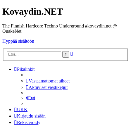
Kovaydin.NET
The Finnish Hardcore Techno Underground #kovaydin.net @
QuakeNet
Hyppää sisältöön
Tarkennettu
Etsi
haku
Pikalinkit
Vastaamattomat aiheet
Aktiiviset viestiketjut
Etsi
UKK
Kirjaudu sisään
Rekisteröidy