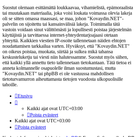
Suostut olemaan esittämättä loukkaavaa, vihamielistä, epämoraalista
tai muutakaan materiaalia, joka voisi loukata voimassa olevia lakeja
oli se sitten omassa maassasi, se maa, johon "Kovaydin.NET"-
palvelin on sijoitettu tai kansainvälisiä lakeja. Toimimalla tätä
vastoin voidaan sinut välittömästi ja lopullisesti poistaa järjestelmän
käyttäjistä ja tarvittaessa internet-yhteydentarjoajaasi otetaan
yhteyttä. Kaikkien viestien IP-osoite tallennetaan näiden ehtojen
noudattamisen tarkkailua varten. Hyväksyt, että "Kovaydin.NET"
on oikeus poistaa, muokata, siirtää ja sulkea mikä tahansa
keskusteluketju tai viesti niin halutessamme. Suostut myös siihen,
että kaikki yllä annettu tieto tallennetaan tietokantaan. Tätä tietoa ei
anneta kolmannelle osapuolelle ilman suostumustasi, mutta
"Kovaydin.NET" tai phpBB ei ole vastuussa mahdollisen
tietoturvamurron aiheuttamasta tietojen vuodosta ulkopuolisille
tahoille.
Etusivu
Kaikki ajat ovat
UTC+03:00
Poista evästeet
Kaikki ajat ovat
UTC+03:00
Poista evästeet