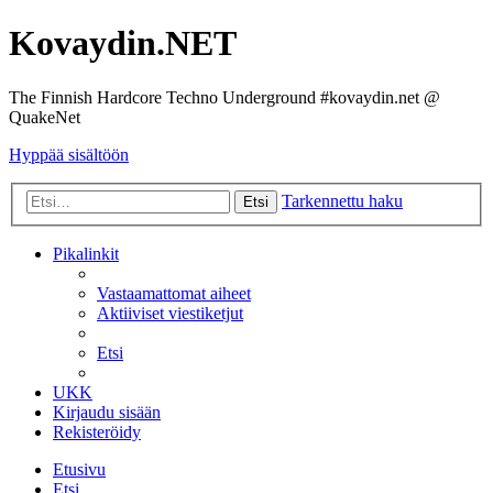
Kovaydin.NET
The Finnish Hardcore Techno Underground #kovaydin.net @
QuakeNet
Hyppää sisältöön
Tarkennettu haku
Etsi
Pikalinkit
Vastaamattomat aiheet
Aktiiviset viestiketjut
Etsi
UKK
Kirjaudu sisään
Rekisteröidy
Etusivu
Etsi