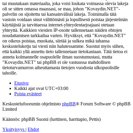
tai muutakaan materiaalia, joka voisi loukata voimassa olevia lakeja
oli se sitten omassa maassasi, se maa, johon "Kovaydin.NET"-
palvelin on sijoitettu tai kansainvälisiä lakeja. Toimimalla tätä
vastoin voidaan sinut välittömästi ja lopullisesti poistaa järjestelmän
käyttäjistä ja tarvittaessa internet-yhteydentarjoajaasi otetaan
yhteyttä. Kaikkien viestien IP-osoite tallennetaan näiden ehtojen
noudattamisen tarkkailua varten. Hyväksyt, että "Kovaydin.NET"
on oikeus poistaa, muokata, siirtää ja sulkea mikä tahansa
keskusteluketju tai viesti niin halutessamme. Suostut myös siihen,
että kaikki yllä annettu tieto tallennetaan tietokantaan. Tätä tietoa ei
anneta kolmannelle osapuolelle ilman suostumustasi, mutta
"Kovaydin.NET" tai phpBB ei ole vastuussa mahdollisen
tietoturvamurron aiheuttamasta tietojen vuodosta ulkopuolisille
tahoille.
Etusivu
Kaikki ajat ovat
UTC+03:00
Poista evästeet
Keskustelufoorumin ohjelmisto
phpBB
® Forum Software © phpBB
Limited
Käännös: phpBB Suomi (lurttinen, harritapio, Pettis)
Yksityisyys
|
Ehdot