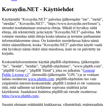
Kovaydin.NET - Käyttöehdot
Käyttämällä "Kovaydin.NET" palvelua (jälkeenpäin "me", "meitä",
"meidän", "Kovaydin.NET", "https://www.kovaydin.net/forum"),
sitoudut noudattamaan seuraavia ehtoja. Mikäli et hyväksy näitä
ehtoja, älä rekisteröidy ja/tai käytä "Kovaydin.NET"-palvelua. Me
voimme muuttaa näitä ehtoja koska tahansa ja teemme parhaamme
informoidaksemme sinua. On kuitenkin suositeltavaa lukea nämä
ehdot säännöllisesti, koska "Kovaydin.NET"-palvelun käyttö vaatii
että hyväksyt nämä ehdot siinä muodossa, kuin ne on päivitetty tai
korjattu.
Keskustelufoorumimme käyttää phpBB-ohjelmistoa, (jälkeenpäin
"he", "heidät", "heidän", "phpBB-ohjelmisto", "www.phpbb.com",
"phpBB Group", "phpBB Tiimit"), joka on julkaistu "
General
Public License v2
" -lisenssillä (jälkeenpäin "GPL") ja se voidaan
ladata osoitteesta
www.phpbb.com
. phpBB-ohjelmisto luo vain
ympäristön internet-keskustelulle. phpBB Limited ei ole vastuussa
siitä, mitä sallimme tai kiellämme sopivana sisältönä ja/tai
käytöksenä. Saadaksesi lisätietoa phpBB:stä vieraile osoitteessa:
https://www.phpbb.com/
.
Suostut olemaan esittämättä loukkaavaa, vihamielistä, epämoraalista