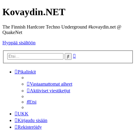
Kovaydin.NET
The Finnish Hardcore Techno Underground #kovaydin.net @
QuakeNet
Hyppää sisältöön
Tarkennettu
Etsi
haku
Pikalinkit
Vastaamattomat aiheet
Aktiiviset viestiketjut
Etsi
UKK
Kirjaudu sisään
Rekisteröidy