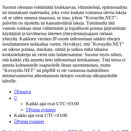
Suostut olemaan esittämättä loukkaavaa, vihamielistä, epämoraalista
tai muutakaan materiaalia, joka voisi loukata voimassa olevia lakeja
oli se sitten omassa maassasi, se maa, johon "Kovaydin.NET"-
palvelin on sijoitettu tai kansainvälisiä lakeja. Toimimalla tätä
vastoin voidaan sinut välittömästi ja lopullisesti poistaa järjestelmän
käyttäjistä ja tarvittaessa internet-yhteydentarjoajaasi otetaan
yhteyttä. Kaikkien viestien IP-osoite tallennetaan näiden ehtojen
noudattamisen tarkkailua varten. Hyväksyt, että "Kovaydin.NET"
on oikeus poistaa, muokata, siirtää ja sulkea mikä tahansa
keskusteluketju tai viesti niin halutessamme. Suostut myös siihen,
että kaikki yllä annettu tieto tallennetaan tietokantaan. Tätä tietoa ei
anneta kolmannelle osapuolelle ilman suostumustasi, mutta
"Kovaydin.NET" tai phpBB ei ole vastuussa mahdollisen
tietoturvamurron aiheuttamasta tietojen vuodosta ulkopuolisille
tahoille.
Etusivu
Kaikki ajat ovat
UTC+03:00
Poista evästeet
Kaikki ajat ovat
UTC+03:00
Poista evästeet