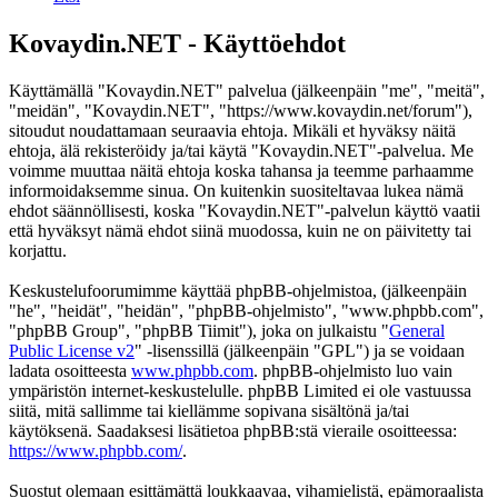
Kovaydin.NET - Käyttöehdot
Käyttämällä "Kovaydin.NET" palvelua (jälkeenpäin "me", "meitä",
"meidän", "Kovaydin.NET", "https://www.kovaydin.net/forum"),
sitoudut noudattamaan seuraavia ehtoja. Mikäli et hyväksy näitä
ehtoja, älä rekisteröidy ja/tai käytä "Kovaydin.NET"-palvelua. Me
voimme muuttaa näitä ehtoja koska tahansa ja teemme parhaamme
informoidaksemme sinua. On kuitenkin suositeltavaa lukea nämä
ehdot säännöllisesti, koska "Kovaydin.NET"-palvelun käyttö vaatii
että hyväksyt nämä ehdot siinä muodossa, kuin ne on päivitetty tai
korjattu.
Keskustelufoorumimme käyttää phpBB-ohjelmistoa, (jälkeenpäin
"he", "heidät", "heidän", "phpBB-ohjelmisto", "www.phpbb.com",
"phpBB Group", "phpBB Tiimit"), joka on julkaistu "
General
Public License v2
" -lisenssillä (jälkeenpäin "GPL") ja se voidaan
ladata osoitteesta
www.phpbb.com
. phpBB-ohjelmisto luo vain
ympäristön internet-keskustelulle. phpBB Limited ei ole vastuussa
siitä, mitä sallimme tai kiellämme sopivana sisältönä ja/tai
käytöksenä. Saadaksesi lisätietoa phpBB:stä vieraile osoitteessa:
https://www.phpbb.com/
.
Suostut olemaan esittämättä loukkaavaa, vihamielistä, epämoraalista