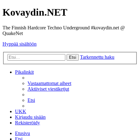
Kovaydin.NET
The Finnish Hardcore Techno Underground #kovaydin.net @
QuakeNet
Hyppää sisältöön
Tarkennettu haku
Etsi
Pikalinkit
Vastaamattomat aiheet
Aktiiviset viestiketjut
Etsi
UKK
Kirjaudu sisään
Rekisteröidy
Etusivu
Etsi