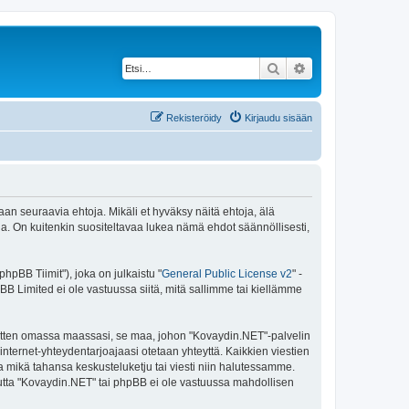
Etsi
Tarkennettu haku
Rekisteröidy
Kirjaudu sisään
an seuraavia ehtoja. Mikäli et hyväksy näitä ehtoja, älä
 On kuitenkin suositeltavaa lukea nämä ehdot säännöllisesti,
pBB Tiimit"), joka on julkaistu "
General Public License v2
" -
BB Limited ei ole vastuussa siitä, mitä sallimme tai kiellämme
 sitten omassa maassasi, se maa, johon "Kovaydin.NET"-palvelin
sa internet-yhteydentarjoajaasi otetaan yhteyttä. Kaikkien viestien
a mikä tahansa keskusteluketju tai viesti niin halutessamme.
 mutta "Kovaydin.NET" tai phpBB ei ole vastuussa mahdollisen