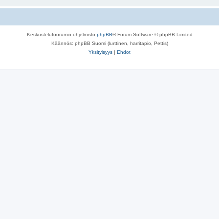
Keskustelufoorumin ohjelmisto
phpBB
® Forum Software © phpBB Limited
Käännös: phpBB Suomi (lurttinen, harritapio, Pettis)
Yksityisyys
|
Ehdot