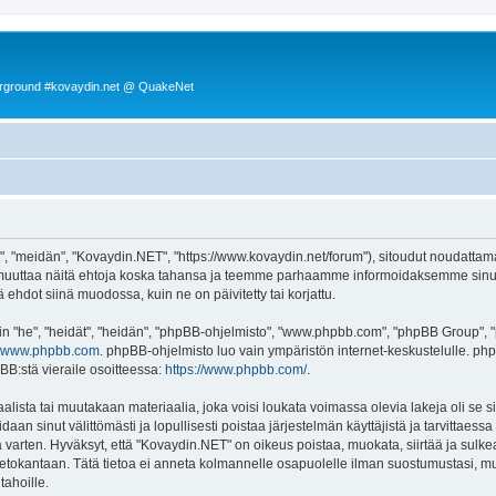
rground #kovaydin.net @ QuakeNet
, "meidän", "Kovaydin.NET", "https://www.kovaydin.net/forum"), sitoudut noudattama
 muuttaa näitä ehtoja koska tahansa ja teemme parhaamme informoidaksemme sinua.
ehdot siinä muodossa, kuin ne on päivitetty tai korjattu.
"he", "heidät", "heidän", "phpBB-ohjelmisto", "www.phpbb.com", "phpBB Group", "ph
www.phpbb.com
. phpBB-ohjelmisto luo vain ympäristön internet-keskustelulle. php
BB:stä vieraile osoitteessa:
https://www.phpbb.com/
.
lista tai muutakaan materiaalia, joka voisi loukata voimassa olevia lakeja oli se
oidaan sinut välittömästi ja lopullisesti poistaa järjestelmän käyttäjistä ja tarvittaes
 varten. Hyväksyt, että "Kovaydin.NET" on oikeus poistaa, muokata, siirtää ja sulke
n tietokantaan. Tätä tietoa ei anneta kolmannelle osapuolelle ilman suostumustasi,
tahoille.