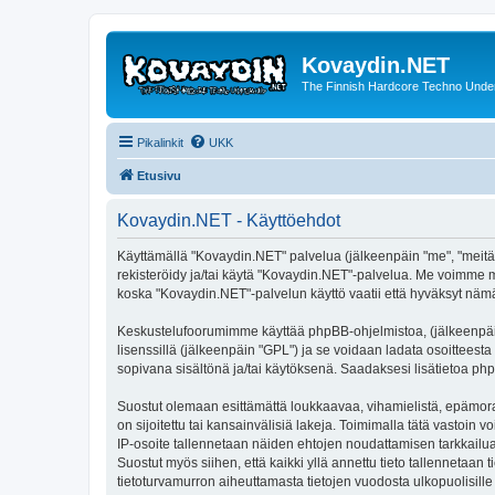
Kovaydin.NET
The Finnish Hardcore Techno Unde
Pikalinkit
UKK
Etusivu
Kovaydin.NET - Käyttöehdot
Käyttämällä "Kovaydin.NET" palvelua (jälkeenpäin "me", "meitä"
rekisteröidy ja/tai käytä "Kovaydin.NET"-palvelua. Me voimme
koska "Kovaydin.NET"-palvelun käyttö vaatii että hyväksyt nämä 
Keskustelufoorumimme käyttää phpBB-ohjelmistoa, (jälkeenpäin 
lisenssillä (jälkeenpäin "GPL") ja se voidaan ladata osoitteesta
sopivana sisältönä ja/tai käytöksenä. Saadaksesi lisätietoa php
Suostut olemaan esittämättä loukkaavaa, vihamielistä, epämoraa
on sijoitettu tai kansainvälisiä lakeja. Toimimalla tätä vastoin v
IP-osoite tallennetaan näiden ehtojen noudattamisen tarkkailua
Suostut myös siihen, että kaikki yllä annettu tieto tallennetaa
tietoturvamurron aiheuttamasta tietojen vuodosta ulkopuolisille 