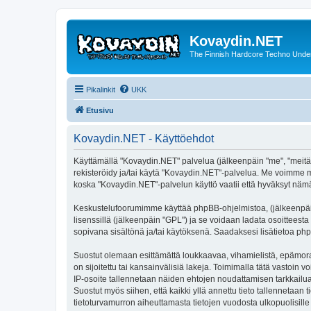
Kovaydin.NET
The Finnish Hardcore Techno Unde
Pikalinkit
UKK
Etusivu
Kovaydin.NET - Käyttöehdot
Käyttämällä "Kovaydin.NET" palvelua (jälkeenpäin "me", "meitä"
rekisteröidy ja/tai käytä "Kovaydin.NET"-palvelua. Me voimme
koska "Kovaydin.NET"-palvelun käyttö vaatii että hyväksyt nämä 
Keskustelufoorumimme käyttää phpBB-ohjelmistoa, (jälkeenpäin 
lisenssillä (jälkeenpäin "GPL") ja se voidaan ladata osoitteesta
sopivana sisältönä ja/tai käytöksenä. Saadaksesi lisätietoa php
Suostut olemaan esittämättä loukkaavaa, vihamielistä, epämoraa
on sijoitettu tai kansainvälisiä lakeja. Toimimalla tätä vastoin v
IP-osoite tallennetaan näiden ehtojen noudattamisen tarkkailua
Suostut myös siihen, että kaikki yllä annettu tieto tallennetaa
tietoturvamurron aiheuttamasta tietojen vuodosta ulkopuolisille 