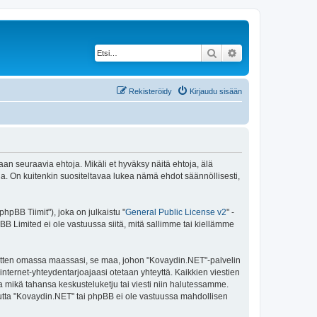
Etsi
Tarkennettu haku
Rekisteröidy
Kirjaudu sisään
an seuraavia ehtoja. Mikäli et hyväksy näitä ehtoja, älä
 On kuitenkin suositeltavaa lukea nämä ehdot säännöllisesti,
pBB Tiimit"), joka on julkaistu "
General Public License v2
" -
BB Limited ei ole vastuussa siitä, mitä sallimme tai kiellämme
 sitten omassa maassasi, se maa, johon "Kovaydin.NET"-palvelin
sa internet-yhteydentarjoajaasi otetaan yhteyttä. Kaikkien viestien
a mikä tahansa keskusteluketju tai viesti niin halutessamme.
 mutta "Kovaydin.NET" tai phpBB ei ole vastuussa mahdollisen