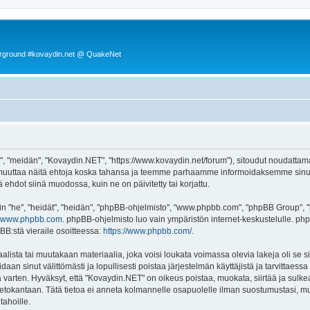
rground #kovaydin.net @ QuakeNet
, "meidän", "Kovaydin.NET", "https://www.kovaydin.net/forum"), sitoudut noudattama
 muuttaa näitä ehtoja koska tahansa ja teemme parhaamme informoidaksemme sinua.
ehdot siinä muodossa, kuin ne on päivitetty tai korjattu.
"he", "heidät", "heidän", "phpBB-ohjelmisto", "www.phpbb.com", "phpBB Group", "ph
www.phpbb.com
. phpBB-ohjelmisto luo vain ympäristön internet-keskustelulle. php
BB:stä vieraile osoitteessa:
https://www.phpbb.com/
.
lista tai muutakaan materiaalia, joka voisi loukata voimassa olevia lakeja oli se
oidaan sinut välittömästi ja lopullisesti poistaa järjestelmän käyttäjistä ja tarvittaes
 varten. Hyväksyt, että "Kovaydin.NET" on oikeus poistaa, muokata, siirtää ja sulke
n tietokantaan. Tätä tietoa ei anneta kolmannelle osapuolelle ilman suostumustasi,
tahoille.