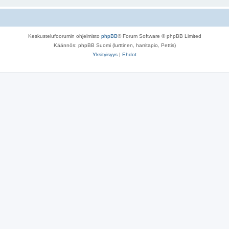
Keskustelufoorumin ohjelmisto
phpBB
® Forum Software © phpBB Limited
Käännös: phpBB Suomi (lurttinen, harritapio, Pettis)
Yksityisyys
|
Ehdot