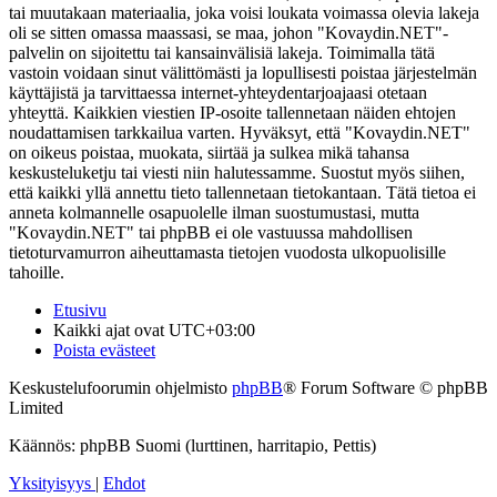
tai muutakaan materiaalia, joka voisi loukata voimassa olevia lakeja
oli se sitten omassa maassasi, se maa, johon "Kovaydin.NET"-
palvelin on sijoitettu tai kansainvälisiä lakeja. Toimimalla tätä
vastoin voidaan sinut välittömästi ja lopullisesti poistaa järjestelmän
käyttäjistä ja tarvittaessa internet-yhteydentarjoajaasi otetaan
yhteyttä. Kaikkien viestien IP-osoite tallennetaan näiden ehtojen
noudattamisen tarkkailua varten. Hyväksyt, että "Kovaydin.NET"
on oikeus poistaa, muokata, siirtää ja sulkea mikä tahansa
keskusteluketju tai viesti niin halutessamme. Suostut myös siihen,
että kaikki yllä annettu tieto tallennetaan tietokantaan. Tätä tietoa ei
anneta kolmannelle osapuolelle ilman suostumustasi, mutta
"Kovaydin.NET" tai phpBB ei ole vastuussa mahdollisen
tietoturvamurron aiheuttamasta tietojen vuodosta ulkopuolisille
tahoille.
Etusivu
Kaikki ajat ovat
UTC+03:00
Poista evästeet
Keskustelufoorumin ohjelmisto
phpBB
® Forum Software © phpBB
Limited
Käännös: phpBB Suomi (lurttinen, harritapio, Pettis)
Yksityisyys
|
Ehdot