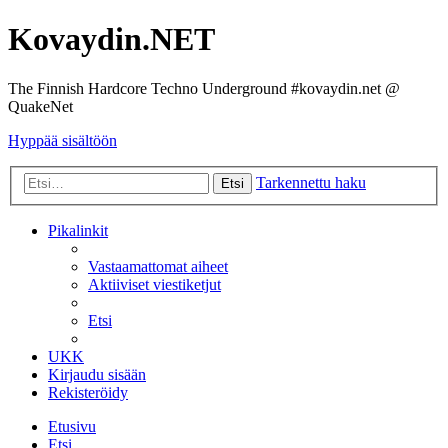
Kovaydin.NET
The Finnish Hardcore Techno Underground #kovaydin.net @
QuakeNet
Hyppää sisältöön
Tarkennettu haku
Etsi
Pikalinkit
Vastaamattomat aiheet
Aktiiviset viestiketjut
Etsi
UKK
Kirjaudu sisään
Rekisteröidy
Etusivu
Etsi