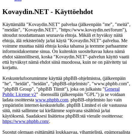
Kovaydin.NET - Käyttöehdot
Käyttämällä "Kovaydin.NET" palvelua (jälkeenpäin "me", "meitä",
"meidän", "Kovaydin.NET", "https://www.kovaydin.net/forum"),
sitoudut noudattamaan seuraavia ehtoja. Mikäli et hyväksy näitä
ehtoja, älä rekisteröidy ja/tai käytä "Kovaydin.NET"-palvelua. Me
voimme muuttaa näitä ehtoja koska tahansa ja teemme parhaamme
informoidaksemme sinua. On kuitenkin suositeltavaa lukea nämä
ehdot säännöllisesti, koska "Kovaydin.NET"-palvelun käyttö vaatii
että hyväksyt nämä ehdot siinä muodossa, kuin ne on päivitetty tai
korjattu.
Keskustelufoorumimme käyttää phpBB-ohjelmistoa, (jälkeenpäin
"he", "heidät", "heidän", "phpBB-ohjelmisto", "www.phpbb.com",
"phpBB Group", "phpBB Tiimit"), joka on julkaistu "
General
Public License v2
" -lisenssillä (jälkeenpäin "GPL") ja se voidaan
ladata osoitteesta
www.phpbb.com
. phpBB-ohjelmisto luo vain
ympäristön internet-keskustelulle. phpBB Limited ei ole vastuussa
siitä, mitä sallimme tai kiellämme sopivana sisältönä ja/tai
käytöksenä. Saadaksesi lisätietoa phpBB:stä vieraile osoitteessa:
https://www.phpbb.com/
.
Suostut olemaan esittämättä loukkaavaa, vihamielistä, epämoraalista