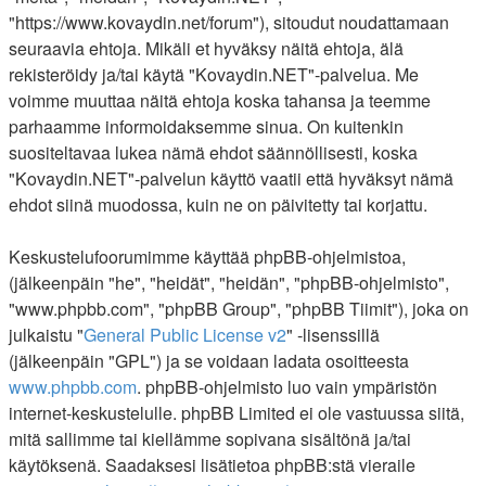
"https://www.kovaydin.net/forum"), sitoudut noudattamaan
seuraavia ehtoja. Mikäli et hyväksy näitä ehtoja, älä
rekisteröidy ja/tai käytä "Kovaydin.NET"-palvelua. Me
voimme muuttaa näitä ehtoja koska tahansa ja teemme
parhaamme informoidaksemme sinua. On kuitenkin
suositeltavaa lukea nämä ehdot säännöllisesti, koska
"Kovaydin.NET"-palvelun käyttö vaatii että hyväksyt nämä
ehdot siinä muodossa, kuin ne on päivitetty tai korjattu.
Keskustelufoorumimme käyttää phpBB-ohjelmistoa,
(jälkeenpäin "he", "heidät", "heidän", "phpBB-ohjelmisto",
"www.phpbb.com", "phpBB Group", "phpBB Tiimit"), joka on
julkaistu "
General Public License v2
" -lisenssillä
(jälkeenpäin "GPL") ja se voidaan ladata osoitteesta
www.phpbb.com
. phpBB-ohjelmisto luo vain ympäristön
internet-keskustelulle. phpBB Limited ei ole vastuussa siitä,
mitä sallimme tai kiellämme sopivana sisältönä ja/tai
käytöksenä. Saadaksesi lisätietoa phpBB:stä vieraile