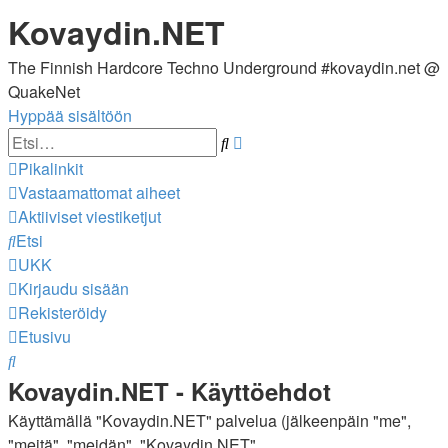
Kovaydin.NET
The Finnish Hardcore Techno Underground #kovaydin.net @
QuakeNet
Hyppää sisältöön
Tarkennettu
Etsi
haku
Pikalinkit
Vastaamattomat aiheet
Aktiiviset viestiketjut
Etsi
UKK
Kirjaudu sisään
Rekisteröidy
Etusivu
Etsi
Kovaydin.NET - Käyttöehdot
Käyttämällä "Kovaydin.NET" palvelua (jälkeenpäin "me",
"meitä", "meidän", "Kovaydin.NET",