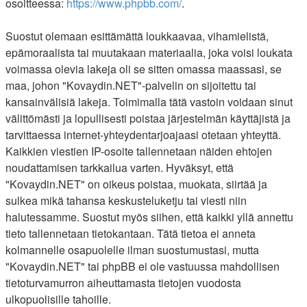
osoitteessa:
https://www.phpbb.com/
.
Suostut olemaan esittämättä loukkaavaa, vihamielistä,
epämoraalista tai muutakaan materiaalia, joka voisi loukata
voimassa olevia lakeja oli se sitten omassa maassasi, se
maa, johon "Kovaydin.NET"-palvelin on sijoitettu tai
kansainvälisiä lakeja. Toimimalla tätä vastoin voidaan sinut
välittömästi ja lopullisesti poistaa järjestelmän käyttäjistä ja
tarvittaessa internet-yhteydentarjoajaasi otetaan yhteyttä.
Kaikkien viestien IP-osoite tallennetaan näiden ehtojen
noudattamisen tarkkailua varten. Hyväksyt, että
"Kovaydin.NET" on oikeus poistaa, muokata, siirtää ja
sulkea mikä tahansa keskusteluketju tai viesti niin
halutessamme. Suostut myös siihen, että kaikki yllä annettu
tieto tallennetaan tietokantaan. Tätä tietoa ei anneta
kolmannelle osapuolelle ilman suostumustasi, mutta
"Kovaydin.NET" tai phpBB ei ole vastuussa mahdollisen
tietoturvamurron aiheuttamasta tietojen vuodosta
ulkopuolisille tahoille.