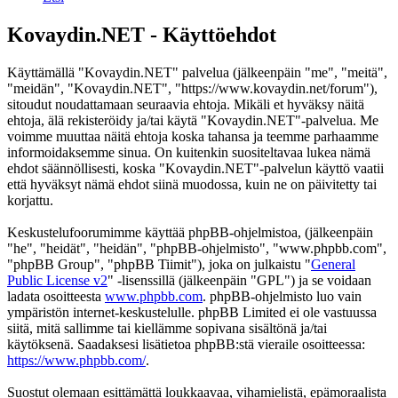
Kovaydin.NET - Käyttöehdot
Käyttämällä "Kovaydin.NET" palvelua (jälkeenpäin "me", "meitä",
"meidän", "Kovaydin.NET", "https://www.kovaydin.net/forum"),
sitoudut noudattamaan seuraavia ehtoja. Mikäli et hyväksy näitä
ehtoja, älä rekisteröidy ja/tai käytä "Kovaydin.NET"-palvelua. Me
voimme muuttaa näitä ehtoja koska tahansa ja teemme parhaamme
informoidaksemme sinua. On kuitenkin suositeltavaa lukea nämä
ehdot säännöllisesti, koska "Kovaydin.NET"-palvelun käyttö vaatii
että hyväksyt nämä ehdot siinä muodossa, kuin ne on päivitetty tai
korjattu.
Keskustelufoorumimme käyttää phpBB-ohjelmistoa, (jälkeenpäin
"he", "heidät", "heidän", "phpBB-ohjelmisto", "www.phpbb.com",
"phpBB Group", "phpBB Tiimit"), joka on julkaistu "
General
Public License v2
" -lisenssillä (jälkeenpäin "GPL") ja se voidaan
ladata osoitteesta
www.phpbb.com
. phpBB-ohjelmisto luo vain
ympäristön internet-keskustelulle. phpBB Limited ei ole vastuussa
siitä, mitä sallimme tai kiellämme sopivana sisältönä ja/tai
käytöksenä. Saadaksesi lisätietoa phpBB:stä vieraile osoitteessa:
https://www.phpbb.com/
.
Suostut olemaan esittämättä loukkaavaa, vihamielistä, epämoraalista