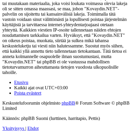
tai muutakaan materiaalia, joka voisi loukata voimassa olevia lakeja
oli se sitten omassa maassasi, se maa, johon "Kovaydin.NET"-
palvelin on sijoitettu tai kansainvälisiä lakeja. Toimimalla tätä
vastoin voidaan sinut välittömästi ja lopullisesti poistaa järjestelmän
käyttäjistä ja tarvittaessa internet-yhteydentarjoajaasi otetaan
yhteyttä. Kaikkien viestien IP-osoite tallennetaan näiden ehtojen
noudattamisen tarkkailua varten. Hyväksyt, että "Kovaydin.NET"
on oikeus poistaa, muokata, siirtää ja sulkea mikä tahansa
keskusteluketju tai viesti niin halutessamme. Suostut myös siihen,
että kaikki yllä annettu tieto tallennetaan tietokantaan. Tätä tietoa ei
anneta kolmannelle osapuolelle ilman suostumustasi, mutta
"Kovaydin.NET" tai phpBB ei ole vastuussa mahdollisen
tietoturvamurron aiheuttamasta tietojen vuodosta ulkopuolisille
tahoille.
Etusivu
Kaikki ajat ovat
UTC+03:00
Poista evästeet
Keskustelufoorumin ohjelmisto
phpBB
® Forum Software © phpBB
Limited
Käännös: phpBB Suomi (lurttinen, harritapio, Pettis)
Yksityisyys
|
Ehdot