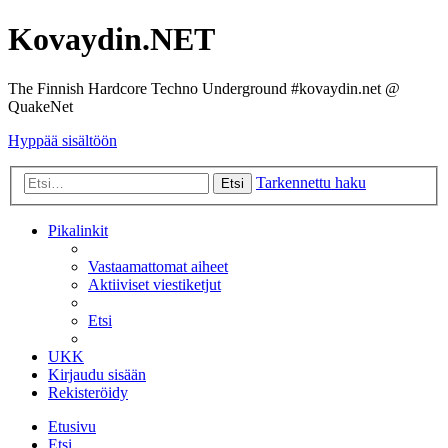
Kovaydin.NET
The Finnish Hardcore Techno Underground #kovaydin.net @
QuakeNet
Hyppää sisältöön
Tarkennettu haku
Etsi
Pikalinkit
Vastaamattomat aiheet
Aktiiviset viestiketjut
Etsi
UKK
Kirjaudu sisään
Rekisteröidy
Etusivu
Etsi