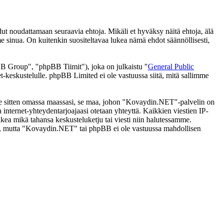
noudattamaan seuraavia ehtoja. Mikäli et hyväksy näitä ehtoja, älä
inua. On kuitenkin suositeltavaa lukea nämä ehdot säännöllisesti,
 Group", "phpBB Tiimit"), joka on julkaistu "
General Public
t-keskustelulle. phpBB Limited ei ole vastuussa siitä, mitä sallimme
i se sitten omassa maassasi, se maa, johon "Kovaydin.NET"-palvelin on
ssa internet-yhteydentarjoajaasi otetaan yhteyttä. Kaikkien viestien IP-
kea mikä tahansa keskusteluketju tai viesti niin halutessamme.
tasi, mutta "Kovaydin.NET" tai phpBB ei ole vastuussa mahdollisen