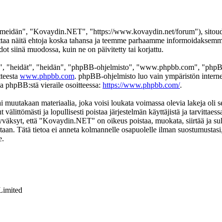
eidän", "Kovaydin.NET", "https://www.kovaydin.net/forum"), sitoudut 
aa näitä ehtoja koska tahansa ja teemme parhaamme informoidaksemme s
 siinä muodossa, kuin ne on päivitetty tai korjattu.
", "heidät", "heidän", "phpBB-ohjelmisto", "www.phpbb.com", "phpBB
tteesta
www.phpbb.com
. phpBB-ohjelmisto luo vain ympäristön interne
oa phpBB:stä vieraile osoitteessa:
https://www.phpbb.com/
.
ai muutakaan materiaalia, joka voisi loukata voimassa olevia lakeja ol
t välittömästi ja lopullisesti poistaa järjestelmän käyttäjistä ja tarvittae
yväksyt, että "Kovaydin.NET" on oikeus poistaa, muokata, siirtää ja sul
okantaan. Tätä tietoa ei anneta kolmannelle osapuolelle ilman suostumus
e.
Limited