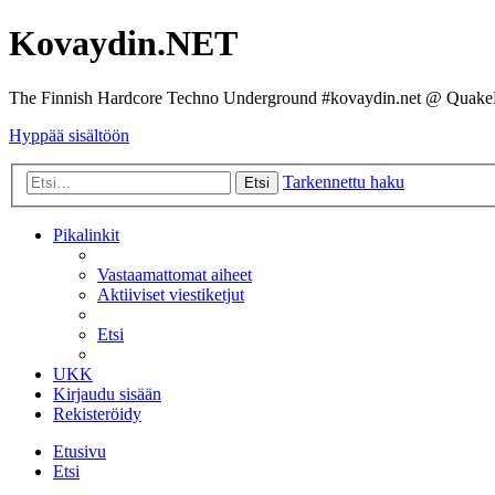
Kovaydin.NET
The Finnish Hardcore Techno Underground #kovaydin.net @ Quake
Hyppää sisältöön
Tarkennettu haku
Etsi
Pikalinkit
Vastaamattomat aiheet
Aktiiviset viestiketjut
Etsi
UKK
Kirjaudu sisään
Rekisteröidy
Etusivu
Etsi