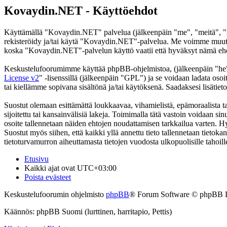
Kovaydin.NET - Käyttöehdot
Käyttämällä "Kovaydin.NET" palvelua (jälkeenpäin "me", "meitä", "m
rekisteröidy ja/tai käytä "Kovaydin.NET"-palvelua. Me voimme muutt
koska "Kovaydin.NET"-palvelun käyttö vaatii että hyväksyt nämä ehdot
Keskustelufoorumimme käyttää phpBB-ohjelmistoa, (jälkeenpäin "he
License v2
" -lisenssillä (jälkeenpäin "GPL") ja se voidaan ladata osoi
tai kiellämme sopivana sisältönä ja/tai käytöksenä. Saadaksesi lisätiet
Suostut olemaan esittämättä loukkaavaa, vihamielistä, epämoraalista t
sijoitettu tai kansainvälisiä lakeja. Toimimalla tätä vastoin voidaan sinu
osoite tallennetaan näiden ehtojen noudattamisen tarkkailua varten. H
Suostut myös siihen, että kaikki yllä annettu tieto tallennetaan tiet
tietoturvamurron aiheuttamasta tietojen vuodosta ulkopuolisille tahoill
Etusivu
Kaikki ajat ovat
UTC+03:00
Poista evästeet
Keskustelufoorumin ohjelmisto
phpBB
® Forum Software © phpBB 
Käännös: phpBB Suomi (lurttinen, harritapio, Pettis)