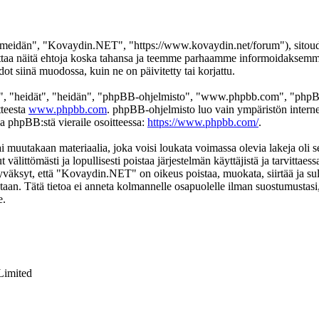
eidän", "Kovaydin.NET", "https://www.kovaydin.net/forum"), sitoudut 
aa näitä ehtoja koska tahansa ja teemme parhaamme informoidaksemme s
 siinä muodossa, kuin ne on päivitetty tai korjattu.
", "heidät", "heidän", "phpBB-ohjelmisto", "www.phpbb.com", "phpBB
tteesta
www.phpbb.com
. phpBB-ohjelmisto luo vain ympäristön interne
oa phpBB:stä vieraile osoitteessa:
https://www.phpbb.com/
.
ai muutakaan materiaalia, joka voisi loukata voimassa olevia lakeja ol
t välittömästi ja lopullisesti poistaa järjestelmän käyttäjistä ja tarvittae
yväksyt, että "Kovaydin.NET" on oikeus poistaa, muokata, siirtää ja sul
okantaan. Tätä tietoa ei anneta kolmannelle osapuolelle ilman suostumus
e.
Limited