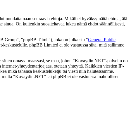
noudattamaan seuraavia ehtoja. Mikäli et hyväksy näitä ehtoja, älä
inua. On kuitenkin suositeltavaa lukea nämä ehdot säännöllisesti,
 Group", "phpBB Tiimit"), joka on julkaistu "
General Public
t-keskustelulle. phpBB Limited ei ole vastuussa siitä, mitä sallimme
i se sitten omassa maassasi, se maa, johon "Kovaydin.NET"-palvelin on
ssa internet-yhteydentarjoajaasi otetaan yhteyttä. Kaikkien viestien IP-
kea mikä tahansa keskusteluketju tai viesti niin halutessamme.
tasi, mutta "Kovaydin.NET" tai phpBB ei ole vastuussa mahdollisen