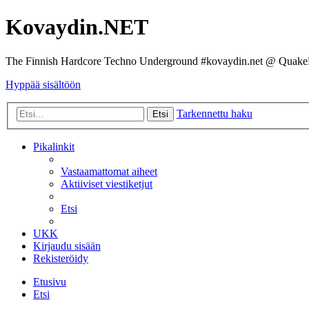
Kovaydin.NET
The Finnish Hardcore Techno Underground #kovaydin.net @ Quake
Hyppää sisältöön
Tarkennettu haku
Etsi
Pikalinkit
Vastaamattomat aiheet
Aktiiviset viestiketjut
Etsi
UKK
Kirjaudu sisään
Rekisteröidy
Etusivu
Etsi