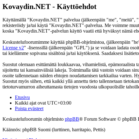
Kovaydin.NET - Käyttöehdot
Käyttämällä "Kovaydin.NET" palvelua (jälkeenpäin "me", "meitä", "m
rekisteröidy ja/tai käytä "Kovaydin.NET"-palvelua. Me voimme muutt
koska "Kovaydin.NET"-palvelun käyttö vaatii että hyväksyt nämä ehdot
Keskustelufoorumimme käyttää phpBB-ohjelmistoa, (jälkeenpäin "he
License v2
" -lisenssillä (jälkeenpäin "GPL") ja se voidaan ladata osoi
tai kiellämme sopivana sisältönä ja/tai käytöksenä. Saadaksesi lisätiet
Suostut olemaan esittämättä loukkaavaa, vihamielistä, epämoraalista t
sijoitettu tai kansainvälisiä lakeja. Toimimalla tätä vastoin voidaan sinu
osoite tallennetaan näiden ehtojen noudattamisen tarkkailua varten. H
Suostut myös siihen, että kaikki yllä annettu tieto tallennetaan tiet
tietoturvamurron aiheuttamasta tietojen vuodosta ulkopuolisille tahoill
Etusivu
Kaikki ajat ovat
UTC+03:00
Poista evästeet
Keskustelufoorumin ohjelmisto
phpBB
® Forum Software © phpBB 
Käännös: phpBB Suomi (lurttinen, harritapio, Pettis)