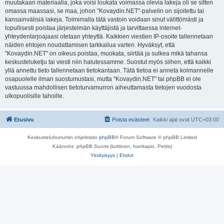
muutakaan materiaalia, joka voisi loukata voimassa olevia lakeja oli se sitten
omassa maassasi, se maa, johon "Kovaydin.NET"-palvelin on sijoitettu tai
kansainvälisiä lakeja. Toimimalla tätä vastoin voidaan sinut välittömästi ja
lopullisesti poistaa järjestelmän käyttäjistä ja tarvittaessa internet-
yhteydentarjoajaasi otetaan yhteyttä. Kaikkien viestien IP-osoite tallennetaan
näiden ehtojen noudattamisen tarkkailua varten. Hyväksyt, että
"Kovaydin.NET" on oikeus poistaa, muokata, siirtää ja sulkea mikä tahansa
keskusteluketju tai viesti niin halutessamme. Suostut myös siihen, että kaikki
yllä annettu tieto tallennetaan tietokantaan. Tätä tietoa ei anneta kolmannelle
osapuolelle ilman suostumustasi, mutta "Kovaydin.NET" tai phpBB ei ole
vastuussa mahdollisen tietoturvamurron aiheuttamasta tietojen vuodosta
ulkopuolisille tahoille.
Etusivu
Poista evästeet
Kaikki ajat ovat
UTC+03:00
Keskustelufoorumin ohjelmisto
phpBB
® Forum Software © phpBB Limited
Käännös: phpBB Suomi (lurttinen, harritapio, Pettis)
Yksityisyys
|
Ehdot