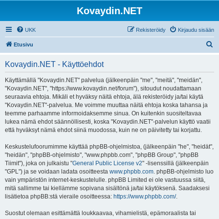
Kovaydin.NET
UKK
Rekisteröidy
Kirjaudu sisään
E
Etusivu
t
Kovaydin.NET - Käyttöehdot
s
i
Käyttämällä "Kovaydin.NET" palvelua (jälkeenpäin "me", "meitä", "meidän",
"Kovaydin.NET", "https://www.kovaydin.net/forum"), sitoudut noudattamaan
seuraavia ehtoja. Mikäli et hyväksy näitä ehtoja, älä rekisteröidy ja/tai käytä
"Kovaydin.NET"-palvelua. Me voimme muuttaa näitä ehtoja koska tahansa ja
teemme parhaamme informoidaksemme sinua. On kuitenkin suositeltavaa
lukea nämä ehdot säännöllisesti, koska "Kovaydin.NET"-palvelun käyttö vaatii
että hyväksyt nämä ehdot siinä muodossa, kuin ne on päivitetty tai korjattu.
Keskustelufoorumimme käyttää phpBB-ohjelmistoa, (jälkeenpäin "he", "heidät",
"heidän", "phpBB-ohjelmisto", "www.phpbb.com", "phpBB Group", "phpBB
Tiimit"), joka on julkaistu "
General Public License v2
" -lisenssillä (jälkeenpäin
"GPL") ja se voidaan ladata osoitteesta
www.phpbb.com
. phpBB-ohjelmisto luo
vain ympäristön internet-keskustelulle. phpBB Limited ei ole vastuussa siitä,
mitä sallimme tai kiellämme sopivana sisältönä ja/tai käytöksenä. Saadaksesi
lisätietoa phpBB:stä vieraile osoitteessa:
https://www.phpbb.com/
.
Suostut olemaan esittämättä loukkaavaa, vihamielistä, epämoraalista tai