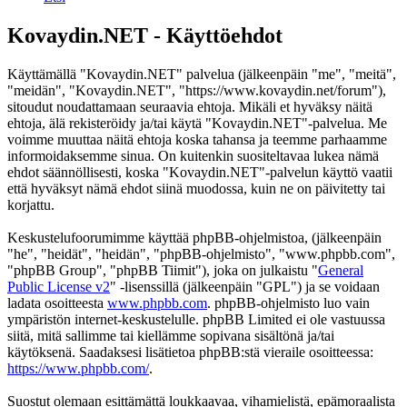
Kovaydin.NET - Käyttöehdot
Käyttämällä "Kovaydin.NET" palvelua (jälkeenpäin "me", "meitä",
"meidän", "Kovaydin.NET", "https://www.kovaydin.net/forum"),
sitoudut noudattamaan seuraavia ehtoja. Mikäli et hyväksy näitä
ehtoja, älä rekisteröidy ja/tai käytä "Kovaydin.NET"-palvelua. Me
voimme muuttaa näitä ehtoja koska tahansa ja teemme parhaamme
informoidaksemme sinua. On kuitenkin suositeltavaa lukea nämä
ehdot säännöllisesti, koska "Kovaydin.NET"-palvelun käyttö vaatii
että hyväksyt nämä ehdot siinä muodossa, kuin ne on päivitetty tai
korjattu.
Keskustelufoorumimme käyttää phpBB-ohjelmistoa, (jälkeenpäin
"he", "heidät", "heidän", "phpBB-ohjelmisto", "www.phpbb.com",
"phpBB Group", "phpBB Tiimit"), joka on julkaistu "
General
Public License v2
" -lisenssillä (jälkeenpäin "GPL") ja se voidaan
ladata osoitteesta
www.phpbb.com
. phpBB-ohjelmisto luo vain
ympäristön internet-keskustelulle. phpBB Limited ei ole vastuussa
siitä, mitä sallimme tai kiellämme sopivana sisältönä ja/tai
käytöksenä. Saadaksesi lisätietoa phpBB:stä vieraile osoitteessa:
https://www.phpbb.com/
.
Suostut olemaan esittämättä loukkaavaa, vihamielistä, epämoraalista