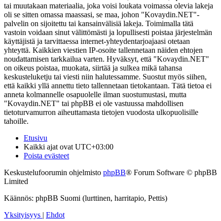
tai muutakaan materiaalia, joka voisi loukata voimassa olevia lakeja
oli se sitten omassa maassasi, se maa, johon "Kovaydin.NET"-
palvelin on sijoitettu tai kansainvälisiä lakeja. Toimimalla tätä
vastoin voidaan sinut välittömästi ja lopullisesti poistaa järjestelmän
käyttäjistä ja tarvittaessa internet-yhteydentarjoajaasi otetaan
yhteyttä. Kaikkien viestien IP-osoite tallennetaan näiden ehtojen
noudattamisen tarkkailua varten. Hyväksyt, että "Kovaydin.NET"
on oikeus poistaa, muokata, siirtää ja sulkea mikä tahansa
keskusteluketju tai viesti niin halutessamme. Suostut myös siihen,
että kaikki yllä annettu tieto tallennetaan tietokantaan. Tätä tietoa ei
anneta kolmannelle osapuolelle ilman suostumustasi, mutta
"Kovaydin.NET" tai phpBB ei ole vastuussa mahdollisen
tietoturvamurron aiheuttamasta tietojen vuodosta ulkopuolisille
tahoille.
Etusivu
Kaikki ajat ovat
UTC+03:00
Poista evästeet
Keskustelufoorumin ohjelmisto
phpBB
® Forum Software © phpBB
Limited
Käännös: phpBB Suomi (lurttinen, harritapio, Pettis)
Yksityisyys
|
Ehdot