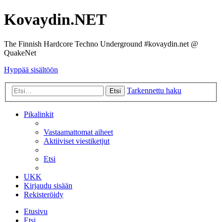
Kovaydin.NET
The Finnish Hardcore Techno Underground #kovaydin.net @
QuakeNet
Hyppää sisältöön
Tarkennettu haku
Etsi
Pikalinkit
Vastaamattomat aiheet
Aktiiviset viestiketjut
Etsi
UKK
Kirjaudu sisään
Rekisteröidy
Etusivu
Etsi