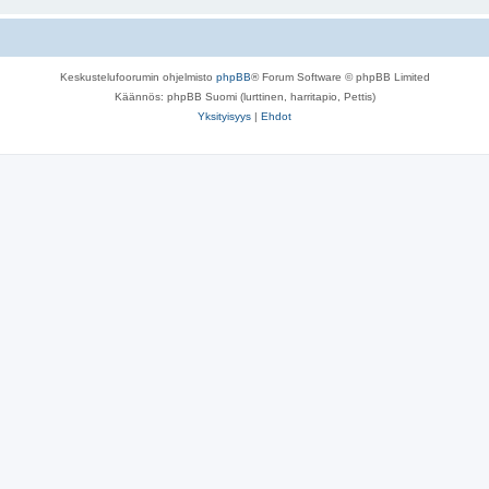
Keskustelufoorumin ohjelmisto
phpBB
® Forum Software © phpBB Limited
Käännös: phpBB Suomi (lurttinen, harritapio, Pettis)
Yksityisyys
|
Ehdot