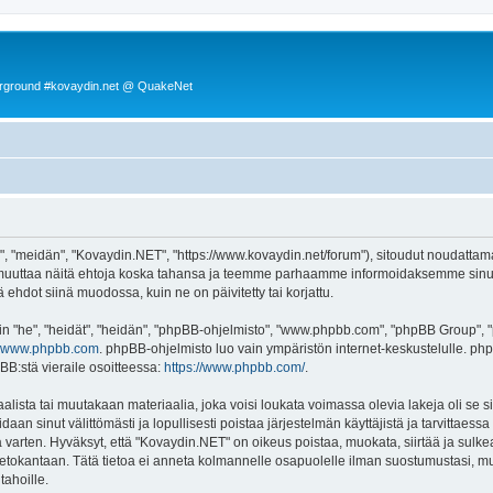
rground #kovaydin.net @ QuakeNet
, "meidän", "Kovaydin.NET", "https://www.kovaydin.net/forum"), sitoudut noudattama
 muuttaa näitä ehtoja koska tahansa ja teemme parhaamme informoidaksemme sinua.
ehdot siinä muodossa, kuin ne on päivitetty tai korjattu.
"he", "heidät", "heidän", "phpBB-ohjelmisto", "www.phpbb.com", "phpBB Group", "ph
www.phpbb.com
. phpBB-ohjelmisto luo vain ympäristön internet-keskustelulle. php
BB:stä vieraile osoitteessa:
https://www.phpbb.com/
.
lista tai muutakaan materiaalia, joka voisi loukata voimassa olevia lakeja oli se
oidaan sinut välittömästi ja lopullisesti poistaa järjestelmän käyttäjistä ja tarvittaes
 varten. Hyväksyt, että "Kovaydin.NET" on oikeus poistaa, muokata, siirtää ja sulke
n tietokantaan. Tätä tietoa ei anneta kolmannelle osapuolelle ilman suostumustasi,
tahoille.