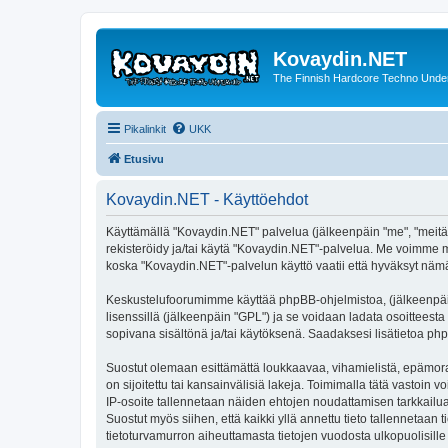
Kovaydin.NET
The Finnish Hardcore Techno Unde
Pikalinkit
UKK
Etusivu
Kovaydin.NET - Käyttöehdot
Käyttämällä "Kovaydin.NET" palvelua (jälkeenpäin "me", "meitä"
rekisteröidy ja/tai käytä "Kovaydin.NET"-palvelua. Me voimme
koska "Kovaydin.NET"-palvelun käyttö vaatii että hyväksyt nämä 
Keskustelufoorumimme käyttää phpBB-ohjelmistoa, (jälkeenpäin 
lisenssillä (jälkeenpäin "GPL") ja se voidaan ladata osoitteesta
sopivana sisältönä ja/tai käytöksenä. Saadaksesi lisätietoa php
Suostut olemaan esittämättä loukkaavaa, vihamielistä, epämoraa
on sijoitettu tai kansainvälisiä lakeja. Toimimalla tätä vastoin v
IP-osoite tallennetaan näiden ehtojen noudattamisen tarkkailua
Suostut myös siihen, että kaikki yllä annettu tieto tallennetaa
tietoturvamurron aiheuttamasta tietojen vuodosta ulkopuolisille 