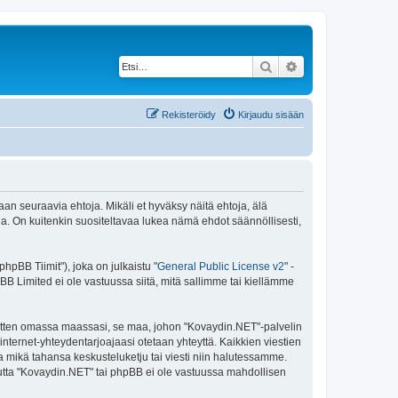
Etsi
Tarkennettu haku
Rekisteröidy
Kirjaudu sisään
an seuraavia ehtoja. Mikäli et hyväksy näitä ehtoja, älä
 On kuitenkin suositeltavaa lukea nämä ehdot säännöllisesti,
pBB Tiimit"), joka on julkaistu "
General Public License v2
" -
BB Limited ei ole vastuussa siitä, mitä sallimme tai kiellämme
 sitten omassa maassasi, se maa, johon "Kovaydin.NET"-palvelin
sa internet-yhteydentarjoajaasi otetaan yhteyttä. Kaikkien viestien
a mikä tahansa keskusteluketju tai viesti niin halutessamme.
 mutta "Kovaydin.NET" tai phpBB ei ole vastuussa mahdollisen